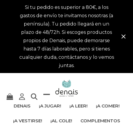
Si tu pedido es superior a 80€, a los
gastos de envío te invitamos nosotras (a
península). Tu pedido llegará en un
plazo de 48/72h. Si escoges productos
propios de Denais, puede demorarse
hasta 7 días laborables, pero si tienes
cualquier duda, contáctanos y lo vemos
juntas.
Mostrar
Cerrar
DENAIS
¡A JUGAR!
¡A LEER!
¡A COMER!
u
menú
¡A VESTIRSE!
¡AL COLE!
COMPLEMENTOS
ocultar
móvil