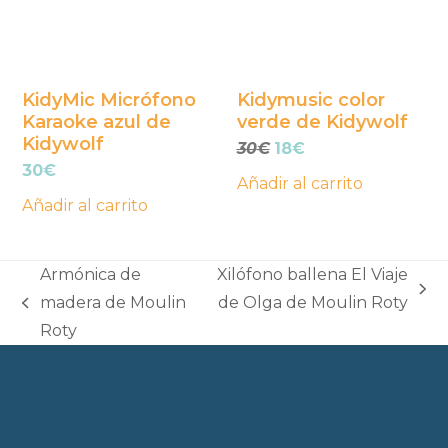
KidyMic Micrófono
Kidymusic color
Karaoke azul de
verde de Kidywolf
Kidywolf
El
El
30
€
18
€
precio
precio
30
€
Añadir al carrito
original
actual
Añadir al carrito
era:
es:
30€.
18€.
Armónica de
Xilófono ballena El Viaje
next
madera de Moulin
de Olga de Moulin Roty
previous
post:
Roty
post: