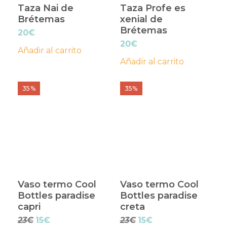
Taza Nai de
Taza Profe es
Brétemas
xenial de
Brétemas
20
€
20
€
Añadir al carrito
Añadir al carrito
35%
35%
Vaso termo Cool
Vaso termo Cool
Bottles paradise
Bottles paradise
capri
creta
El
El
El
El
23
€
15
€
23
€
15
€