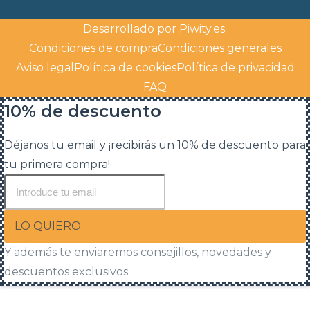
Desarrollado por
Piwity.es
.
Condiciones de compra
Condiciones generales
Aviso legal
Política de cookies
Política de privacidad
FAQ
10% de descuento
Déjanos tu email y ¡recibirás un 10% de descuento para
tu primera compra!
LO QUIERO
Y además te enviaremos consejillos, novedades y
descuentos exclusivos