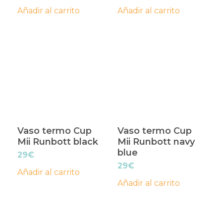
precio
precio
precio
precio
Añadir al carrito
Añadir al carrito
original
actual
original
actual
era:
es:
era:
es:
23€.
15€.
23€.
15€.
Vaso termo Cup
Vaso termo Cup
Mii Runbott black
Mii Runbott navy
blue
29
€
29
€
Añadir al carrito
Añadir al carrito