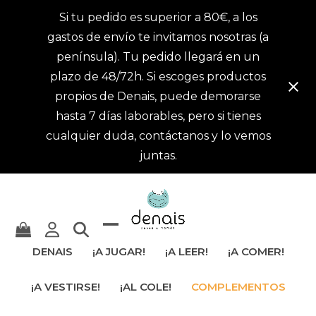
Si tu pedido es superior a 80€, a los
gastos de envío te invitamos nosotras (a
península). Tu pedido llegará en un
plazo de 48/72h. Si escoges productos
propios de Denais, puede demorarse
hasta 7 días laborables, pero si tienes
cualquier duda, contáctanos y lo vemos
juntas.
Mostrar
Cerrar
DENAIS
¡A JUGAR!
¡A LEER!
¡A COMER!
u
menú
¡A VESTIRSE!
¡AL COLE!
COMPLEMENTOS
ocultar
móvil