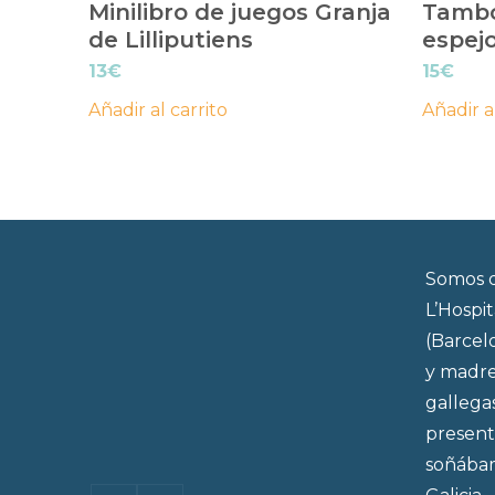
Minilibro de juegos Granja
Tambo
de Lilliputiens
espej
13
€
15
€
Añadir al carrito
Añadir a
Somos d
L’Hospi
(Barcel
y madre
gallega
present
soñábam