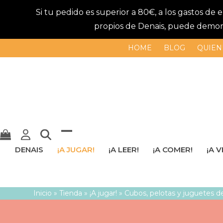
Si tu pedido es superior a 80€, a los gastos de
propios de Denais, puede demorar
HOME
BLOG
QUIEN
Mostrar
Cerrar
DENAIS
¡A JUGAR!
¡A LEER!
¡A COMER!
¡A V
u
menú
ocultar
móvil
Inicio
»
Tienda
»
¡A jugar!
»
Cubos, pelotas y juguetes de
menú