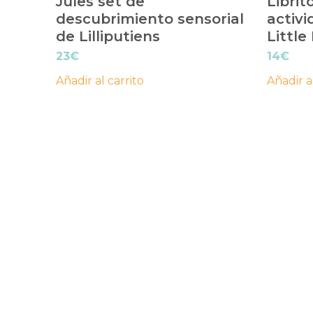
Jules set de
Librit
descubrimiento sensorial
activ
de Lilliputiens
Little
23
€
14
€
Añadir al carrito
Añadir a