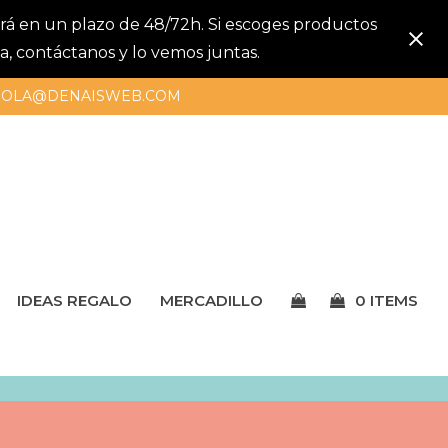
gará en un plazo de 48/72h. Si escoges productos
a, contáctanos y lo vemos juntas.
OLA@DENAISWEB.COM
IDEAS REGALO
MERCADILLO
0 ITEMS