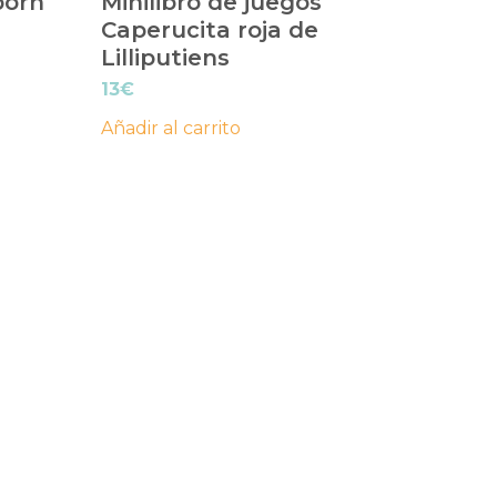
born
Minilibro de juegos
Caperucita roja de
Lilliputiens
13
€
Añadir al carrito