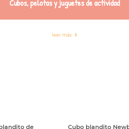
Cubos, pelotas y juguetes de actividad
leer más
blandito de
Cubo blandito New