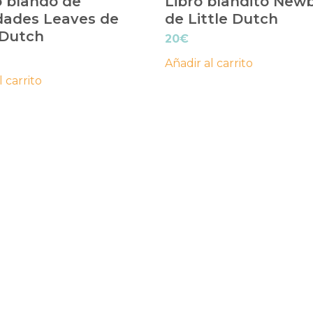
o blando de
Libro blandito New
idades Leaves de
de Little Dutch
 Dutch
20
€
Añadir al carrito
l carrito