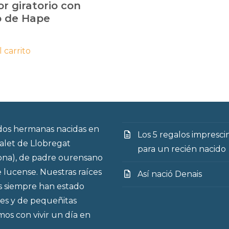
r giratorio con
o de Hape
l carrito
os hermanas nacidas en
Los 5 regalos impresci
talet de Llobregat
para un recién nacido
ona), de padre ourensano
 lucense. Nuestras raíces
Así nació Denais
s siempre han estado
es y de pequeñitas
os con vivir un día en