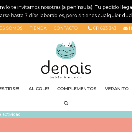
 envío te invitamos nosotras (a península). Tu pedido lle
se hasta 7 días laborables, pero si tienes cualquier dud
ES SOMOS
TIENDA
CONTACTO
611 683 343
H
ESTIRSE!
¡AL COLE!
COMPLEMENTOS
VERANITO
 actividad