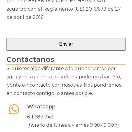
parte de BELÉN RODRIGUEZ HERMIDA de
acuerdo con el Reglamento (UE) 2016/679 de 27
de abril de 2016.
Enviar
Contáctanos
This
field
Si quieres algo diferente a lo que tenemos por
should
aquí y nos quieres consultar si podemos hacerlo,
be
ponte en contacto con nosotras. Nos pondremos
left
en contacto contigo lo antes posible.
blank
Whatsapp
611 683 343
(horario de lunes a viernes 9:00-19:00h)