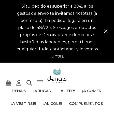
Si tu pedido es superior a 80€, a los
gastos de envío te invitamos nosotras (a
península). Tu pedido llegará en un
plazo de 48/72h. Si escoges productos
propios de Denais, puede demorarse
hasta 7 días laborables, pero si tienes
cualquier duda, contáctanos y lo vemos
juntas.
Mostrar
Cerrar
DENAIS
¡A JUGAR!
¡A LEER!
¡A COMER!
u
menú
¡A VESTIRSE!
¡AL COLE!
COMPLEMENTOS
ocultar
móvil