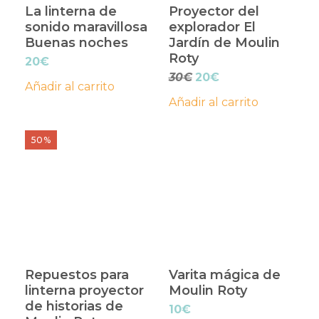
La linterna de
Proyector del
sonido maravillosa
explorador El
Buenas noches
Jardín de Moulin
Roty
20
€
El
El
30
€
20
€
Añadir al carrito
precio
precio
Añadir al carrito
original
actual
era:
es:
Este
Este
30€.
20€.
50%
producto
producto
tiene
tiene
múltiples
múltiples
variantes.
variantes.
Las
Las
opciones
opciones
Repuestos para
Varita mágica de
se
se
linterna proyector
Moulin Roty
pueden
pueden
de historias de
10
€
elegir
elegir