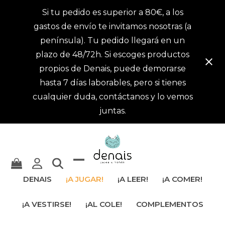
Si tu pedido es superior a 80€, a los
gastos de envío te invitamos nosotras (a
península). Tu pedido llegará en un
plazo de 48/72h. Si escoges productos
propios de Denais, puede demorarse
hasta 7 días laborables, pero si tienes
cualquier duda, contáctanos y lo vemos
juntas.
Mostrar
Cerrar
DENAIS
¡A JUGAR!
¡A LEER!
¡A COMER!
u
menú
¡A VESTIRSE!
¡AL COLE!
COMPLEMENTOS
ocultar
móvil