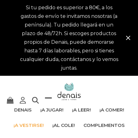
Si tu pedido es superior a 80€, a los
gastos de envío te invitamos nosotras (a
península). Tu pedido llegará en un
plazo de 48/72h. Si escoges productos
propios de Denais, puede demorarse
hasta 7 días laborables, pero si tienes
cualquier duda, contáctanos y lo vemos
juntas.
Mostrar
Cerrar
DENAIS
¡A JUGAR!
¡A LEER!
¡A COMER!
u
menú
¡A VESTIRSE!
¡AL COLE!
COMPLEMENTOS
ocultar
móvil