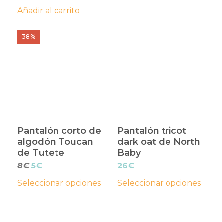
en
Añadir al carrito
la
página
Este
Este
38%
de
producto
producto
producto
tiene
tiene
múltiples
múltiples
variantes.
variantes.
Las
Las
opciones
opciones
Pantalón corto de
Pantalón tricot
se
se
algodón Toucan
dark oat de North
pueden
pueden
de Tutete
Baby
elegir
elegir
El
El
8
€
5
€
26
€
en
en
precio
precio
Seleccionar opciones
Seleccionar opciones
original
actual
la
la
era:
es:
página
página
Este
8€.
5€.
Este
de
de