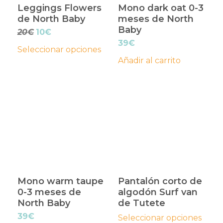
Leggings Flowers
Mono dark oat 0-3
se
de North Baby
meses de North
pueden
Baby
El
El
20
€
10
€
elegir
precio
precio
39
€
Seleccionar opciones
en
original
actual
Añadir al carrito
era:
es:
la
20€.
10€.
página
Este
de
producto
producto
tiene
múltiples
variantes.
Las
opciones
Mono warm taupe
Pantalón corto de
se
0-3 meses de
algodón Surf van
pueden
North Baby
de Tutete
elegir
39
€
Seleccionar opciones