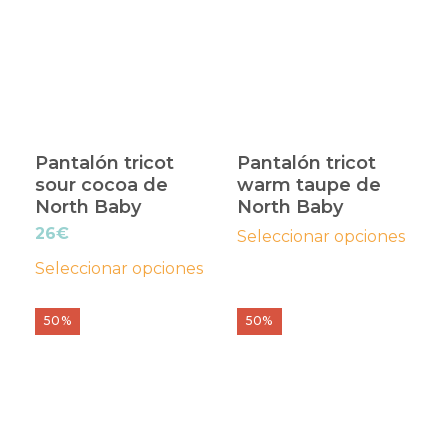
producto
producto
producto
producto
tiene
tiene
múltiples
múltiples
variantes.
variantes.
Las
Las
opciones
opciones
Pantalón tricot
Pantalón tricot
se
se
sour cocoa de
warm taupe de
pueden
pueden
North Baby
North Baby
elegir
elegir
26
€
Seleccionar opciones
en
en
Seleccionar opciones
la
la
página
página
Este
Este
50%
50%
de
de
producto
producto
producto
producto
tiene
tiene
múltiples
múltiples
variantes.
variantes.