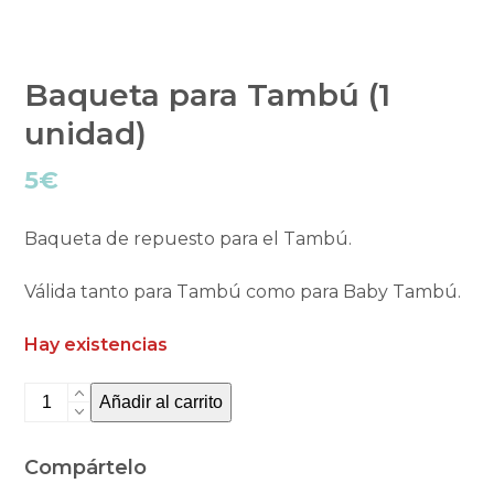
Baqueta para Tambú (1
unidad)
5
€
Baqueta de repuesto para el Tambú.
Válida tanto para Tambú como para Baby Tambú.
Hay existencias
Baqueta
Añadir al carrito
para
Tambú
Compártelo
(1