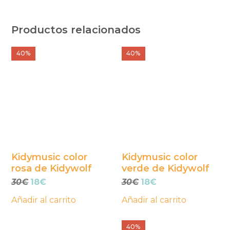
Productos relacionados
40%
40%
Kidymusic color
Kidymusic color
rosa de Kidywolf
verde de Kidywolf
El
El
El
El
30
€
18
€
30
€
18
€
precio
precio
precio
precio
Añadir al carrito
Añadir al carrito
original
actual
original
actual
era:
es:
era:
es:
30€.
18€.
30€.
18€.
40%