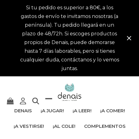
Si tu pedido es superior a 80€, a los
gastos de envío te invitamos nosotras (a
península). Tu pedido llegará en un
plazo de 48/72h. Si escoges productos
propios de Denais, puede demorarse
hasta 7 días laborables, pero si tienes
cualquier duda, contáctanos y lo vemos
juntas.
Mostrar
Cerrar
DENAIS
¡A JUGAR!
¡A LEER!
¡A COMER!
u
menú
¡A VESTIRSE!
¡AL COLE!
COMPLEMENTOS
ocultar
móvil