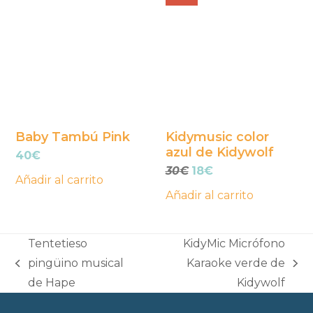
Baby Tambú Pink
Kidymusic color
azul de Kidywolf
40
€
El
El
30
€
18
€
Añadir al carrito
precio
precio
Añadir al carrito
original
actual
era:
es:
30€.
18€.
Tentetieso
KidyMic Micrófono
pingüino musical
Karaoke verde de
previous
next
de Hape
Kidywolf
post:
post: