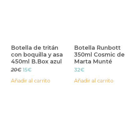
Botella de tritán
Botella Runbott
con boquilla y asa
350ml Cosmic de
450ml B.Box azul
Marta Munté
El
El
20
€
15
€
32
€
precio
precio
Añadir al carrito
Añadir al carrito
original
actual
era:
es:
20€.
15€.