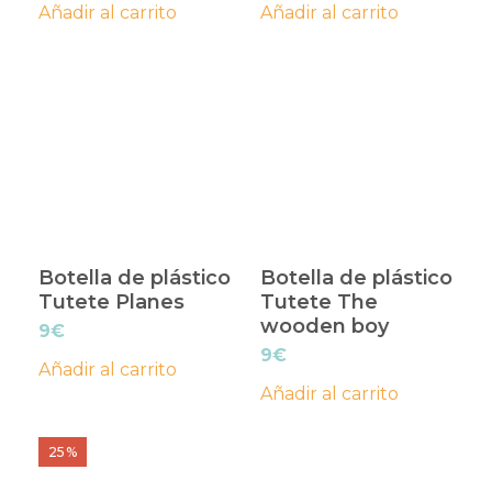
Añadir al carrito
Añadir al carrito
original
actual
era:
es:
9€.
7€.
Botella de plástico
Botella de plástico
Tutete Planes
Tutete The
wooden boy
9
€
9
€
Añadir al carrito
Añadir al carrito
25%