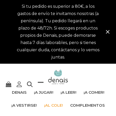
Si tu pedido es superior a 80€, a los
gastos de envío te invitamos nosotras (a
península). Tu pedido llegará en un
plazo de 48/72h. Si escoges productos
propios de Denais, puede demorarse
hasta 7 días laborables, pero si tienes
cualquier duda, contáctanos y lo vemos
juntas.
Mostrar
Cerrar
DENAIS
¡A JUGAR!
¡A LEER!
¡A COMER!
u
menú
¡A VESTIRSE!
¡AL COLE!
COMPLEMENTOS
ocultar
móvil