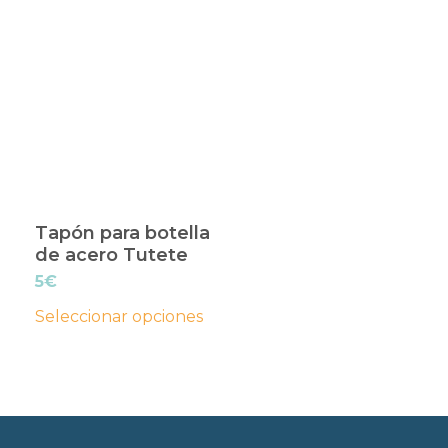
Este
producto
tiene
múltiples
variantes.
Las
opciones
Tapón para botella
se
de acero Tutete
pueden
5
€
elegir
Seleccionar opciones
en
la
página
de
producto