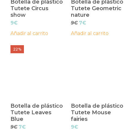
Botella de plástico
Botella de plástico
Tutete Circus
Tutete Geometric
show
nature
El
El
9
€
9
€
7
€
precio
precio
Añadir al carrito
Añadir al carrito
original
actual
era:
es:
9€.
7€.
22%
Botella de plástico
Botella de plástico
Tutete Leaves
Tutete Mouse
Blue
fairies
El
El
9
€
7
€
9
€
precio
precio