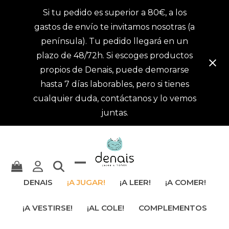
Si tu pedido es superior a 80€, a los
gastos de envío te invitamos nosotras (a
península). Tu pedido llegará en un
plazo de 48/72h. Si escoges productos
propios de Denais, puede demorarse
hasta 7 días laborables, pero si tienes
cualquier duda, contáctanos y lo vemos
juntas.
Mostrar
Cerrar
DENAIS
¡A JUGAR!
¡A LEER!
¡A COMER!
u
menú
¡A VESTIRSE!
¡AL COLE!
COMPLEMENTOS
ocultar
móvil