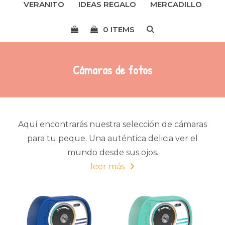
VERANITO
IDEAS REGALO
MERCADILLO
menú
0 ITEMS
Cámaras de fotos
Aquí encontrarás nuestra selección de cámaras
para tu peque. Una auténtica delicia ver el
mundo desde sus ojos.
leer más