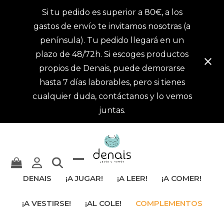
Si tu pedido es superior a 80€, a los
gastos de envío te invitamos nosotras (a
península). Tu pedido llegará en un
plazo de 48/72h. Si escoges productos
propios de Denais, puede demorarse
hasta 7 días laborables, pero si tienes
cualquier duda, contáctanos y lo vemos
juntas.
Mostrar
Cerrar
DENAIS
¡A JUGAR!
¡A LEER!
¡A COMER!
u
menú
¡A VESTIRSE!
¡AL COLE!
COMPLEMENTOS
ocultar
móvil