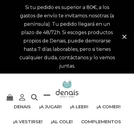
Si tu pedido es superior a 80€, a los
gastos de envío te invitamos nosotras (a
península). Tu pedido llegará en un
plazo de 48/72h. Si escoges productos
propios de Denais, puede demorarse
hasta 7 días laborables, pero si tienes
cualquier duda, contáctanos y lo vemos
juntas.
Mostrar
Cerrar
DENAIS
¡A JUGAR!
¡A LEER!
¡A COMER!
u
menú
¡A VESTIRSE!
¡AL COLE!
COMPLEMENTOS
ocultar
móvil