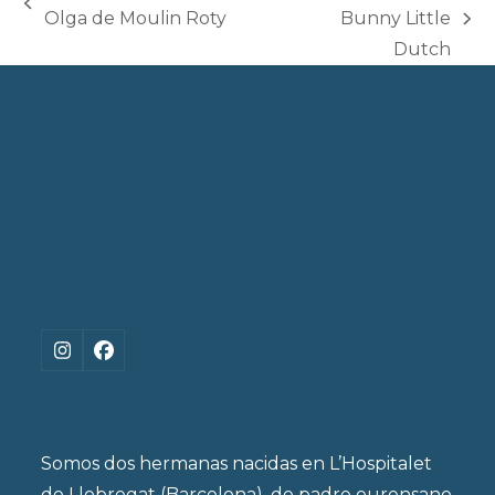
previous
Olga de Moulin Roty
Bunny Little
next
post:
Dutch
post:
Instagram
Facebook
Somos dos hermanas nacidas en L’Hospitalet
de Llobregat (Barcelona), de padre ourensano