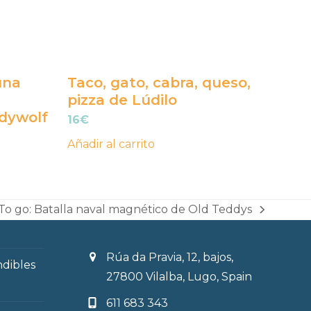
una
Taco, gato, cabra, queso,
pizza de Lúdilo
idywolf
16
€
Añadir al carrito
To go: Batalla naval magnético de Old Teddys
next
post:
Rúa da Pravia, 12, bajos,
ndibles
27800 Vilalba, Lugo, Spain
611 683 343