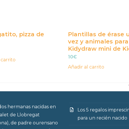
atito, pizza de
Plantillas de érase 
vez y animales para
Kidydraw mini de K
10
€
 carrito
Añadir al carrito
os hermanas nacidas en
Los 5 regalos impresci
talet de Llobregat
para un recién nacido
ona), de padre ourensano