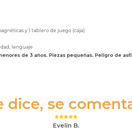
agnéticas y 1 tablero de juego (caja).
idad, lenguaje
nores de 3 años. Piezas pequeñas. Peligro de asfi
e dice, se comenta.
Puntuación:
5
Evelin B.