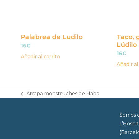
Palabrea de Ludilo
Taco, g
Lúdilo
16
€
16
€
Añadir al carrito
Añadir al
Atrapa monstruches de Haba
previous
post:
Somos d
L’Hospi
(Barcel