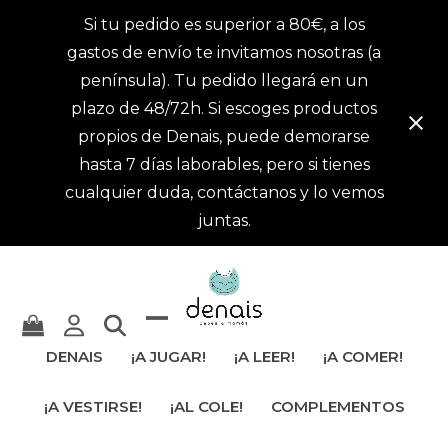
Si tu pedido es superior a 80€, a los
gastos de envío te invitamos nosotras (a
península). Tu pedido llegará en un
plazo de 48/72h. Si escoges productos
propios de Denais, puede demorarse
hasta 7 días laborables, pero si tienes
cualquier duda, contáctanos y lo vemos
juntas.
Mostrar
Cerrar
DENAIS
¡A JUGAR!
¡A LEER!
¡A COMER!
u
menú
¡A VESTIRSE!
¡AL COLE!
COMPLEMENTOS
ocultar
móvil