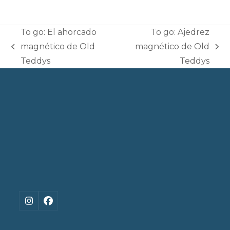
To go: El ahorcado
To go: Ajedrez
magnético de Old
magnético de Old
previous
next
Teddys
Teddys
post:
post:
Instagram
Facebook