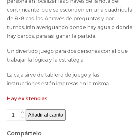
persona en localizar las 5 naves de la flota del
contrincante, que se esconden en una cuadrícula
de 8×8 casillas. A través de preguntas y por
turnos, irán averiguando donde hay agua o donde
hay barcos, para así ganar la partida.
Un divertido juego para dos personas con el que
trabajar la lógica y la estrategia.
La caja sirve de tablero de juego y las
instrucciones están impresas en la misma.
Hay existencias
To
Añadir al carrito
go:
Batalla
Compártelo
naval