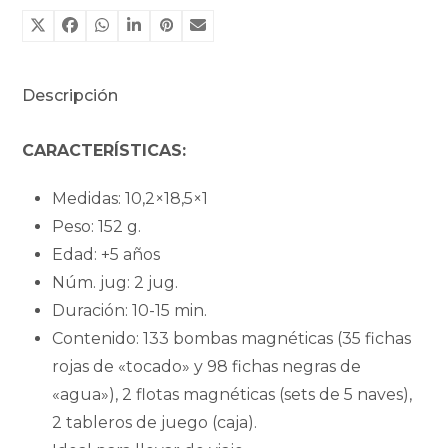
magnético
de
Old
Descripción
Teddys
cantidad
CARACTERÍSTICAS:
Medidas: 10,2×18,5×1
Peso: 152 g.
Edad: +5 años
Núm. jug: 2 jug.
Duración: 10-15 min.
Contenido: 133 bombas magnéticas (35 fichas
rojas de «tocado» y 98 fichas negras de
«agua»), 2 flotas magnéticas (sets de 5 naves),
2 tableros de juego (caja).