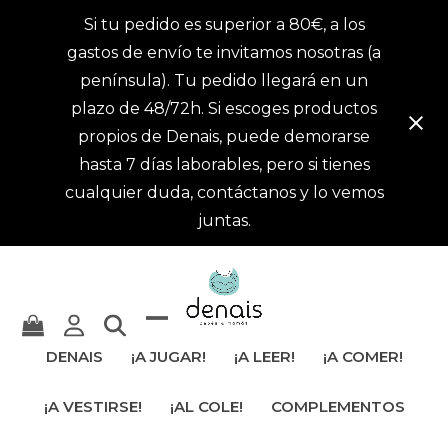
Si tu pedido es superior a 80€, a los
gastos de envío te invitamos nosotras (a
península). Tu pedido llegará en un
plazo de 48/72h. Si escoges productos
propios de Denais, puede demorarse
hasta 7 días laborables, pero si tienes
cualquier duda, contáctanos y lo vemos
juntas.
Mostrar
Cerrar
DENAIS
¡A JUGAR!
¡A LEER!
¡A COMER!
u
menú
¡A VESTIRSE!
¡AL COLE!
COMPLEMENTOS
ocultar
móvil