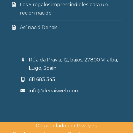
Los 5 regalos imprescindibles para un
recién nacido
Así nació Denais
Rúa da Pravia, 12, bajos, 27800 Vilalba,
Lugo, Spain
611 683 343
info@denaisweb.com
Desarrollado por
Piwity.es
.