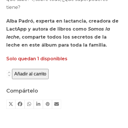
tiene?
Alba Padró, experta en lactancia, creadora de
LactApp y autora de libros como
Somos la
leche
, comparte todos los secretos de la
leche en este álbum para toda la familia.
Solo quedan 1 disponibles
Añadir al carrito
Somos
de
leche
Compártelo
cantidad