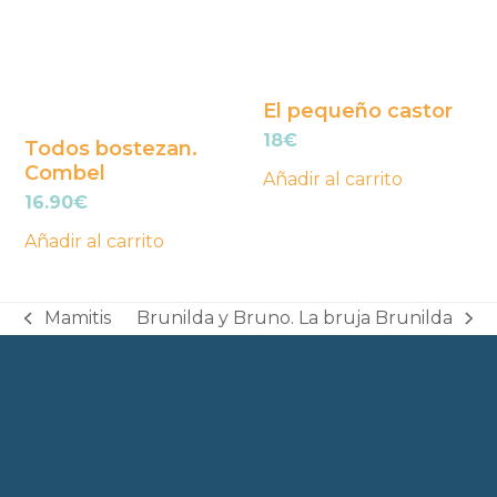
El pequeño castor
18
€
Todos bostezan.
Combel
Añadir al carrito
16.90
€
Añadir al carrito
Mamitis
Brunilda y Bruno. La bruja Brunilda
previous
next
post:
post: