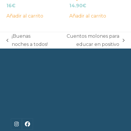
16
€
14.90
€
Añadir al carrito
Añadir al carrito
¡Buenas
Cuentos molones para
previous
next
noches a todos!
educar en positivo
post:
post:
Instagram
Facebook