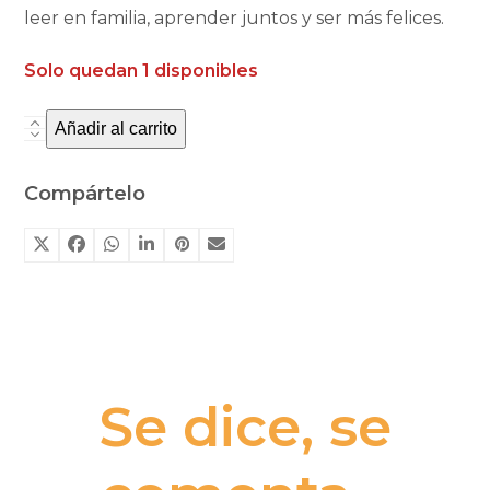
leer en familia, aprender juntos y ser más felices.
Solo quedan 1 disponibles
Añadir al carrito
Cuentos
molones
para
Compártelo
educar
en
positivo
2
cantidad
Se dice, se