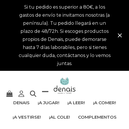
Si tu pedido es superior a 80€, a los
gastos de envío te invitamos nosotras (a
península). Tu pedido llegará en un
plazo de 48/72h. Si escoges productos
propios de Denais, puede demorarse
hasta 7 días laborables, pero si tienes
cualquier duda, contáctanos y lo vemos
juntas.
Mostrar
Cerrar
DENAIS
¡A JUGAR!
¡A LEER!
¡A COMER!
u
menú
¡A VESTIRSE!
¡AL COLE!
COMPLEMENTOS
ocultar
móvil