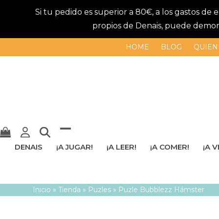
Si tu pedido es superior a 80€, a los gastos de
propios de Denais, puede demorar
HOME
BLOG
QUIEN
Mostrar
Cerrar
DENAIS
¡A JUGAR!
¡A LEER!
¡A COMER!
¡A V
u
menú
ocultar
móvil
Inicio
»
Tienda
»
Puzles
»
Puzle Bubblezz Hámster
menú