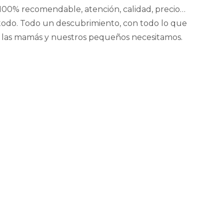
100% recomendable, atención, calidad, precio…
todo. Todo un descubrimiento, con todo lo que
las mamás y nuestros pequeños necesitamos.
Este
producto
tiene
múltiples
variantes.
Las
opciones