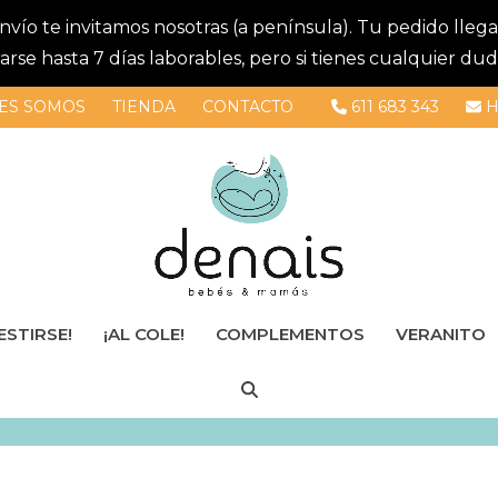
 envío te invitamos nosotras (a península). Tu pedido lle
se hasta 7 días laborables, pero si tienes cualquier dud
ES SOMOS
TIENDA
CONTACTO
611 683 343
H
ESTIRSE!
¡AL COLE!
COMPLEMENTOS
VERANITO