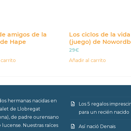
de amigos de la
Los ciclos de la vida
 de Hape
(juego) de Noword
29
€
 carrito
Añadir al carrito
os hermanas nacidas en
Los 5 regalos impresci
talet de Llobregat
para un recién nacido
ona), de padre ourensano
 lucense. Nuestras raíces
Así nació Denais