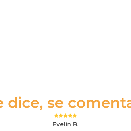
e dice, se comenta.
Puntuación:
5
Evelin B.