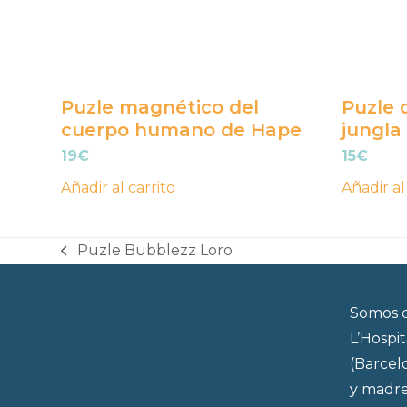
Puzle magnético del
Puzle 
cuerpo humano de Hape
jungla
19
€
15
€
Añadir al carrito
Añadir al
Puzle Bubblezz Loro
previous
post:
Somos d
L’Hospi
(Barcel
y madre