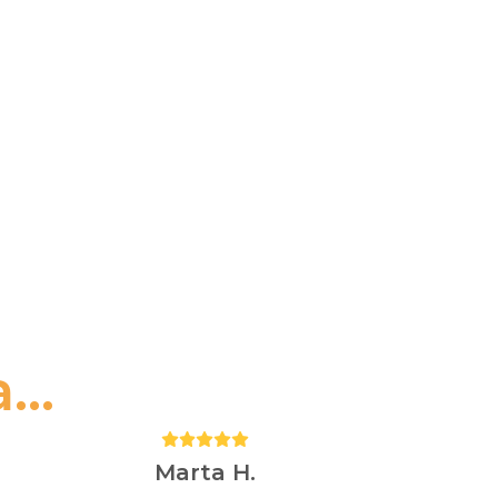
..
Puntuación:
5
Marta H.