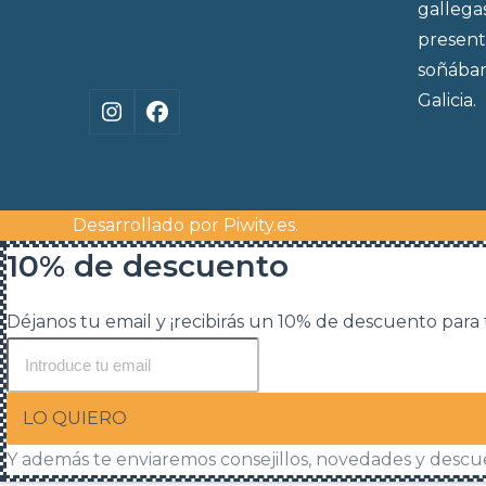
gallega
present
soñábam
Galicia.
Instagram
Facebook
Desarrollado por
Piwity.es
.
10% de descuento
Déjanos tu email y ¡recibirás un 10% de descuento para
LO QUIERO
Y además te enviaremos consejillos, novedades y descu