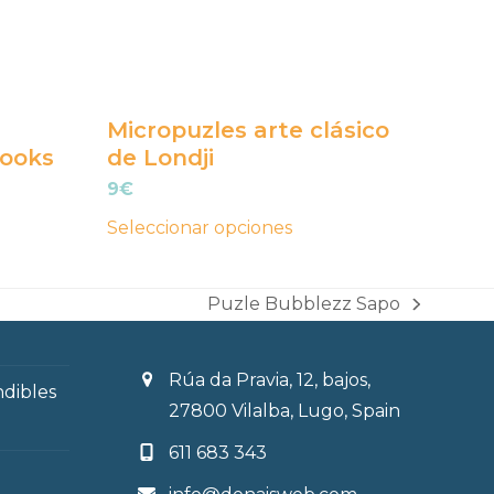
se
pueden
elegir
en
Micropuzles arte clásico
la
books
de Londji
página
9
€
de
Seleccionar opciones
producto
Puzle Bubblezz Sapo
next
post:
Rúa da Pravia, 12, bajos,
ndibles
27800 Vilalba, Lugo, Spain
611 683 343