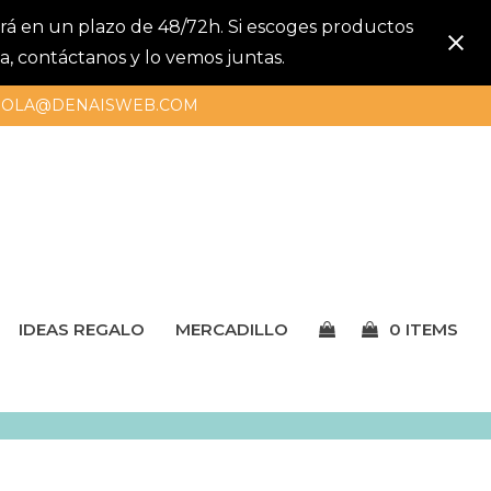
gará en un plazo de 48/72h. Si escoges productos
a, contáctanos y lo vemos juntas.
OLA@DENAISWEB.COM
IDEAS REGALO
MERCADILLO
0 ITEMS