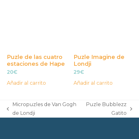
Puzle de las cuatro
Puzle Imagine de
estaciones de Hape
Londji
20
€
29
€
Añadir al carrito
Añadir al carrito
Micropuzles de Van Gogh
Puzle Bubblezz
previous
next
de Londji
Gatito
post:
post: