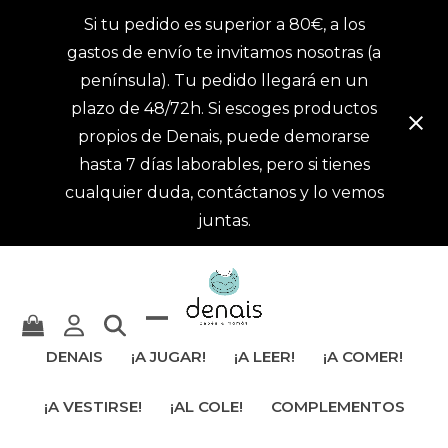
Si tu pedido es superior a 80€, a los
gastos de envío te invitamos nosotras (a
península). Tu pedido llegará en un
plazo de 48/72h. Si escoges productos
propios de Denais, puede demorarse
hasta 7 días laborables, pero si tienes
cualquier duda, contáctanos y lo vemos
juntas.
Mostrar
Cerrar
DENAIS
¡A JUGAR!
¡A LEER!
¡A COMER!
u
menú
¡A VESTIRSE!
¡AL COLE!
COMPLEMENTOS
ocultar
móvil