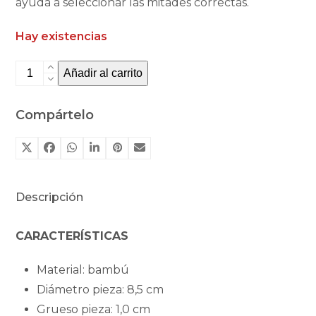
ayuda a seleccionar las mitades correctas.
Hay existencias
Circles
Añadir al carrito
animales
marinos
Compártelo
de
Nowordbooks
cantidad
Descripción
CARACTERÍSTICAS
Material: bambú
Diámetro pieza: 8,5 cm
Grueso pieza: 1,0 cm