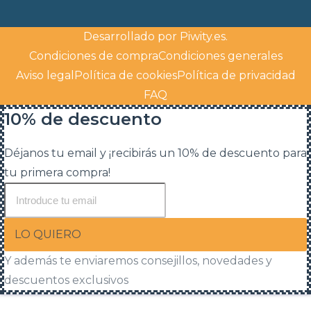
Desarrollado por
Piwity.es
.
Condiciones de compra
Condiciones generales
Aviso legal
Política de cookies
Política de privacidad
FAQ
10% de descuento
Déjanos tu email y ¡recibirás un 10% de descuento para
tu primera compra!
LO QUIERO
Y además te enviaremos consejillos, novedades y
descuentos exclusivos