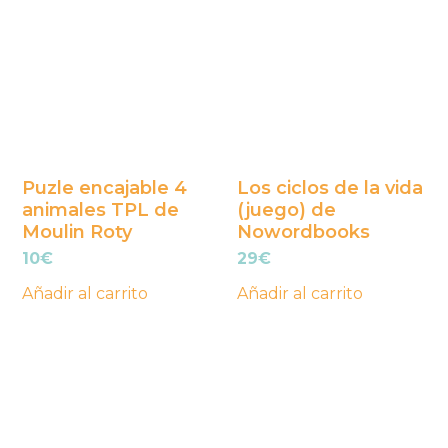
Puzle encajable 4
Los ciclos de la vida
animales TPL de
(juego) de
Moulin Roty
Nowordbooks
10
€
29
€
Añadir al carrito
Añadir al carrito
Este
Este
producto
producto
tiene
tiene
múltiples
múltiples