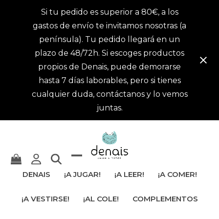
Si tu pedido es superior a 80€, a los
gastos de envío te invitamos nosotras (a
península). Tu pedido llegará en un
plazo de 48/72h. Si escoges productos
propios de Denais, puede demorarse
hasta 7 días laborables, pero si tienes
cualquier duda, contáctanos y lo vemos
juntas.
Mostrar
Cerrar
DENAIS
¡A JUGAR!
¡A LEER!
¡A COMER!
u
menú
¡A VESTIRSE!
¡AL COLE!
COMPLEMENTOS
ocultar
móvil