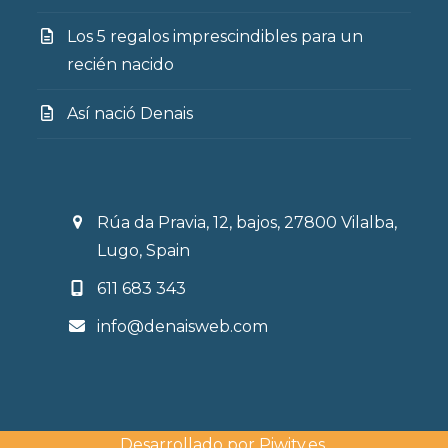
Los 5 regalos imprescindibles para un
recién nacido
Así nació Denais
Rúa da Pravia, 12, bajos, 27800 Vilalba,
Lugo, Spain
611 683 343
info@denaisweb.com
Desarrollado por
Piwity.es
.