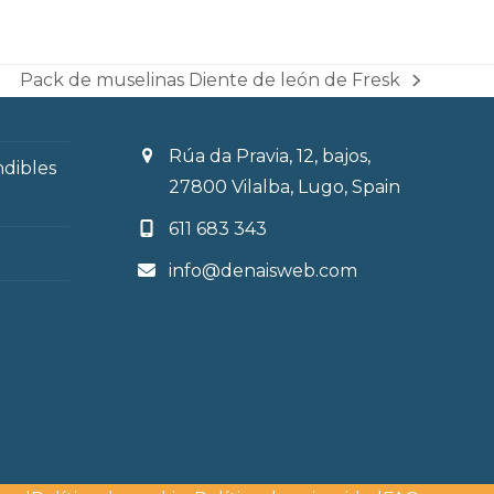
Pack de muselinas Diente de león de Fresk
next
post:
Rúa da Pravia, 12, bajos,
ndibles
27800 Vilalba, Lugo, Spain
611 683 343
info@denaisweb.com