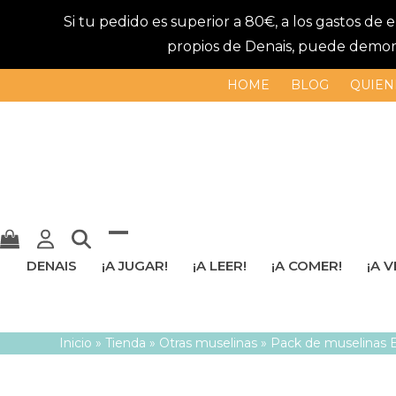
Si tu pedido es superior a 80€, a los gastos de
propios de Denais, puede demorar
HOME
BLOG
QUIEN
Mostrar
Cerrar
DENAIS
¡A JUGAR!
¡A LEER!
¡A COMER!
¡A V
u
menú
ocultar
móvil
Inicio
»
Tienda
»
Otras muselinas
»
Pack de muselinas E
menú