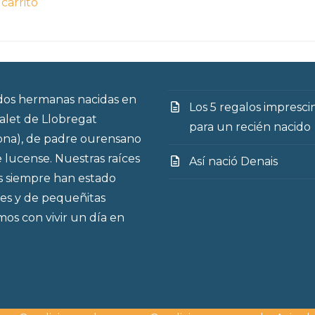
 carrito
nal
ctual
s:
5€.
os hermanas nacidas en
Los 5 regalos impresci
talet de Llobregat
para un recién nacido
ona), de padre ourensano
 lucense. Nuestras raíces
Así nació Denais
s siempre han estado
es y de pequeñitas
os con vivir un día en