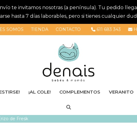
 envío te invitamos nosotras (a península). Tu pedido lle
se hasta 7 días laborables, pero si tienes cualquier dud
ES SOMOS
TIENDA
CONTACTO
611 683 343
H
ESTIRSE!
¡AL COLE!
COMPLEMENTOS
VERANITO
rizo de Fresk