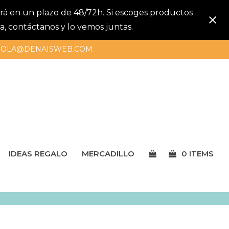
gará en un plazo de 48/72h. Si escoges productos
a, contáctanos y lo vemos juntas.
OLA@DENAISWEB.COM
IDEAS REGALO
MERCADILLO
0 ITEMS