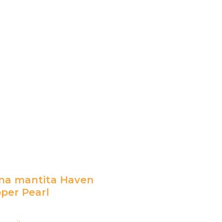
na mantita Haven
per Pearl
l
io
recio