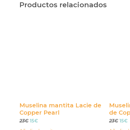
Productos relacionados
Muselina mantita Lacie de
Museli
Copper Pearl
de Cop
El
El
El
E
23
€
15
€
23
€
15
€
precio
precio
prec
p