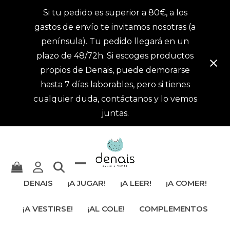
Si tu pedido es superior a 80€, a los
gastos de envío te invitamos nosotras (a
península). Tu pedido llegará en un
plazo de 48/72h. Si escoges productos
propios de Denais, puede demorarse
hasta 7 días laborables, pero si tienes
cualquier duda, contáctanos y lo vemos
juntas.
Mostrar
Cerrar
DENAIS
¡A JUGAR!
¡A LEER!
¡A COMER!
u
menú
¡A VESTIRSE!
¡AL COLE!
COMPLEMENTOS
ocultar
móvil