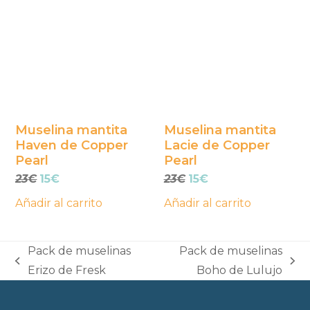
Muselina mantita
Muselina mantita
Haven de Copper
Lacie de Copper
Pearl
Pearl
El
El
El
El
23
€
15
€
23
€
15
€
precio
precio
precio
precio
Añadir al carrito
Añadir al carrito
original
actual
original
actual
era:
es:
era:
es:
23€.
15€.
23€.
15€.
Pack de muselinas
Pack de muselinas
previous
next
Erizo de Fresk
Boho de Lulujo
post:
post: