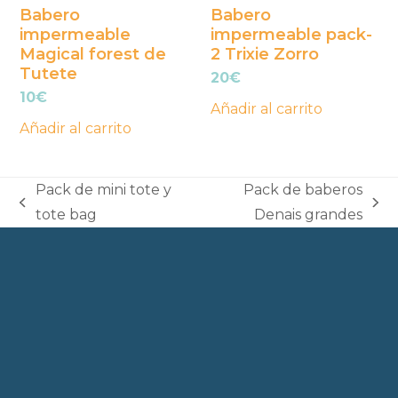
Babero
Babero
impermeable
impermeable pack-
Magical forest de
2 Trixie Zorro
Tutete
20
€
10
€
Añadir al carrito
Añadir al carrito
Pack de mini tote y
Pack de baberos
previous
next
tote bag
Denais grandes
post:
post: