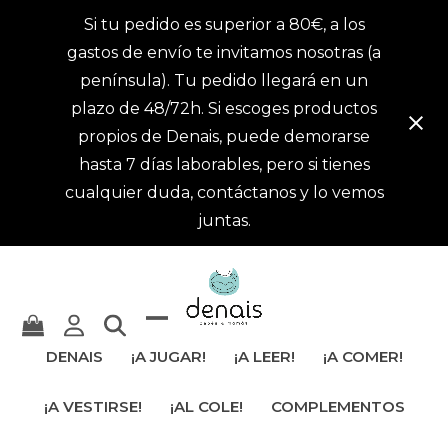
Si tu pedido es superior a 80€, a los
gastos de envío te invitamos nosotras (a
península). Tu pedido llegará en un
plazo de 48/72h. Si escoges productos
propios de Denais, puede demorarse
hasta 7 días laborables, pero si tienes
cualquier duda, contáctanos y lo vemos
juntas.
Mostrar
Cerrar
DENAIS
¡A JUGAR!
¡A LEER!
¡A COMER!
u
menú
¡A VESTIRSE!
¡AL COLE!
COMPLEMENTOS
ocultar
móvil