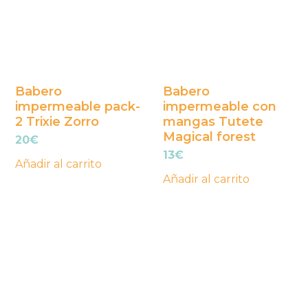
Babero
Babero
impermeable pack-
impermeable con
2 Trixie Zorro
mangas Tutete
Magical forest
20
€
13
€
Añadir al carrito
Añadir al carrito
Este
producto
tiene
múltiples
variantes.