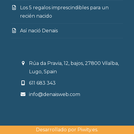
Los 5 regalos imprescindibles para un
recién nacido
Así nació Denais
Rúa da Pravia, 12, bajos, 27800 Vilalba,
Lugo, Spain
611 683 343
info@denaisweb.com
Desarrollado por
Piwity.es
.