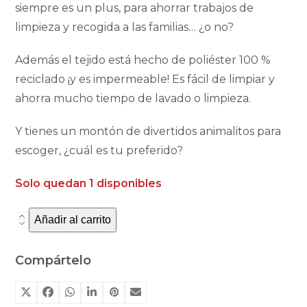
siempre es un plus, para ahorrar trabajos de
limpieza y recogida a las familias… ¿o no?
Además el tejido está hecho de poliéster 100 %
reciclado ¡y es impermeable! Es fácil de limpiar y
ahorra mucho tiempo de lavado o limpieza.
Y tienes un montón de divertidos animalitos para
escoger, ¿cuál es tu preferido?
Solo quedan 1 disponibles
Añadir al carrito
Babero
impermeable
con
Compártelo
mangas
Trixie