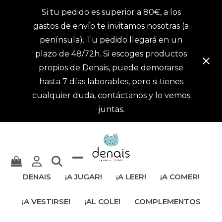
Si tu pedido es superior a 80€, a los
gastos de envío te invitamos nosotras (a
península). Tu pedido llegará en un
plazo de 48/72h. Si escoges productos
propios de Denais, puede demorarse
hasta 7 días laborables, pero si tienes
cualquier duda, contáctanos y lo vemos
juntas.
Mostrar
Cerrar
DENAIS
¡A JUGAR!
¡A LEER!
¡A COMER!
u
menú
¡A VESTIRSE!
¡AL COLE!
COMPLEMENTOS
ocultar
móvil