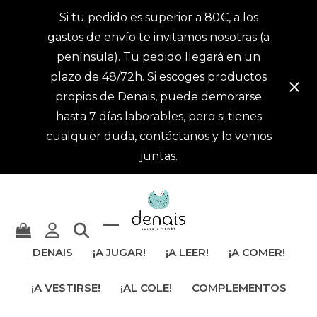
Si tu pedido es superior a 80€, a los
gastos de envío te invitamos nosotras (a
península). Tu pedido llegará en un
plazo de 48/72h. Si escoges productos
propios de Denais, puede demorarse
hasta 7 días laborables, pero si tienes
cualquier duda, contáctanos y lo vemos
juntas.
Mostrar
Cerrar
DENAIS
¡A JUGAR!
¡A LEER!
¡A COMER!
u
menú
¡A VESTIRSE!
¡AL COLE!
COMPLEMENTOS
ocultar
móvil