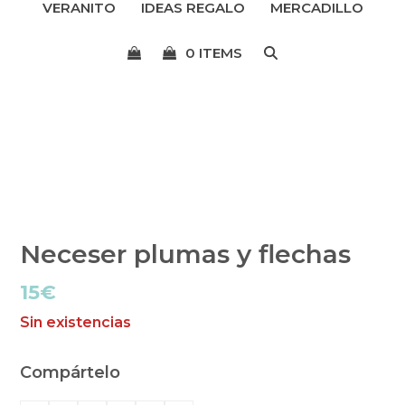
VERANITO
IDEAS REGALO
MERCADILLO
menú
0 ITEMS
Neceser plumas y flechas
15
€
Sin existencias
Compártelo