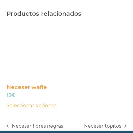
Productos relacionados
Este
producto
tiene
múltiples
variantes.
Las
opciones
se
Neceser wafle
pueden
15
€
elegir
Seleccionar opciones
en
la
Neceser flores negras
Neceser topitos
página
previous
next