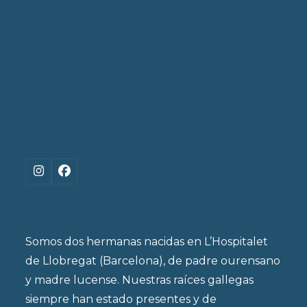
de
post:
post:
producto
Instagram
Facebook
Somos dos hermanas nacidas en L’Hospitalet
de Llobregat (Barcelona), de padre ourensano
y madre lucense. Nuestras raíces gallegas
siempre han estado presentes y de