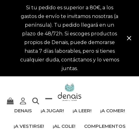
Si tu pedido es superior a 80€, a los
gastos de envío te invitamos nosotras (a
península). Tu pedido llegará en un
plazo de 48/72h. Si escoges productos
propios de Denais, puede demorarse
hasta 7 días laborables, pero si tienes
cualquier duda, contáctanos y lo vemos
juntas.
Mostrar
Cerrar
DENAIS
¡A JUGAR!
¡A LEER!
¡A COMER!
u
menú
¡A VESTIRSE!
¡AL COLE!
COMPLEMENTOS
ocultar
móvil