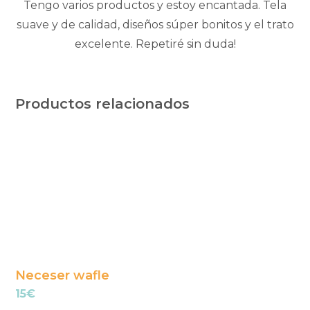
Tengo varios productos y estoy encantada. Tela
suave y de calidad, diseños súper bonitos y el trato
excelente. Repetiré sin duda!
Productos relacionados
Este
producto
tiene
múltiples
variantes.
Las
opciones
se
Neceser wafle
pueden
15
€
elegir