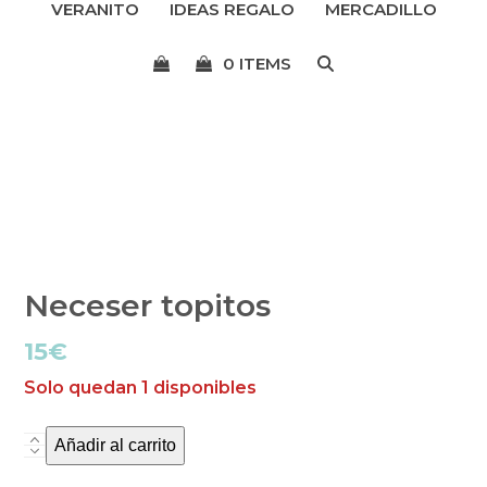
VERANITO
IDEAS REGALO
MERCADILLO
menú
0 ITEMS
Neceser topitos
15
€
Solo quedan 1 disponibles
Añadir al carrito
Neceser
topitos