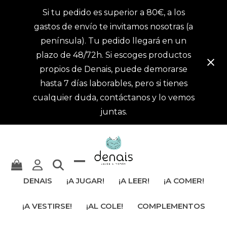
Si tu pedido es superior a 80€, a los
gastos de envío te invitamos nosotras (a
península). Tu pedido llegará en un
plazo de 48/72h. Si escoges productos
propios de Denais, puede demorarse
hasta 7 días laborables, pero si tienes
cualquier duda, contáctanos y lo vemos
juntas.
Mostrar
Cerrar
DENAIS
¡A JUGAR!
¡A LEER!
¡A COMER!
u
menú
¡A VESTIRSE!
¡AL COLE!
COMPLEMENTOS
ocultar
móvil