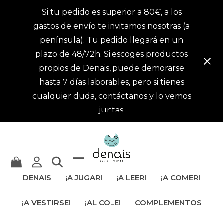
Si tu pedido es superior a 80€, a los
gastos de envío te invitamos nosotras (a
península). Tu pedido llegará en un
plazo de 48/72h. Si escoges productos
propios de Denais, puede demorarse
hasta 7 días laborables, pero si tienes
cualquier duda, contáctanos y lo vemos
juntas.
Mostrar
Cerrar
DENAIS
¡A JUGAR!
¡A LEER!
¡A COMER!
u
menú
¡A VESTIRSE!
¡AL COLE!
COMPLEMENTOS
ocultar
móvil