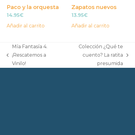
Paco y la orquesta
Zapatos nuevos
14.95
€
13.95
€
Añadir al carrito
Añadir al carrito
Mía Fantasía 4.
Colección ¿Qué te
¡Rescatemos a
cuento? La ratita
previous
next
Vinilo!
presumida
post:
post: