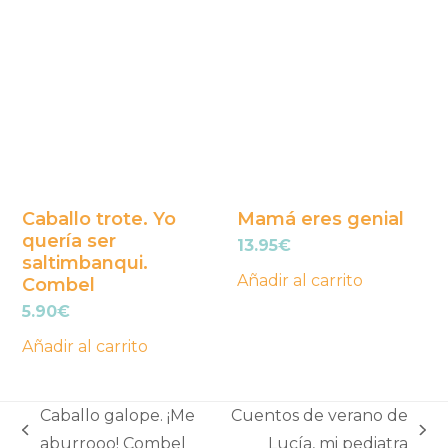
Caballo trote. Yo
Mamá eres genial
quería ser
13.95
€
saltimbanqui.
Añadir al carrito
Combel
5.90
€
Añadir al carrito
Caballo galope. ¡Me
Cuentos de verano de
previous
next
aburrooo! Combel
Lucía, mi pediatra