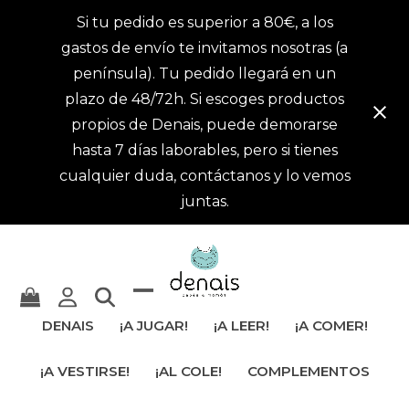
Si tu pedido es superior a 80€, a los
gastos de envío te invitamos nosotras (a
península). Tu pedido llegará en un
plazo de 48/72h. Si escoges productos
propios de Denais, puede demorarse
hasta 7 días laborables, pero si tienes
cualquier duda, contáctanos y lo vemos
juntas.
Mostrar
Cerrar
DENAIS
¡A JUGAR!
¡A LEER!
¡A COMER!
u
menú
¡A VESTIRSE!
¡AL COLE!
COMPLEMENTOS
ocultar
móvil