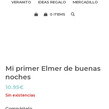
VERANITO
IDEAS REGALO
MERCADILLO
menú
0 ITEMS
Mi primer Elmer de buenas
noches
10.95
€
Sin existencias
Compártelo