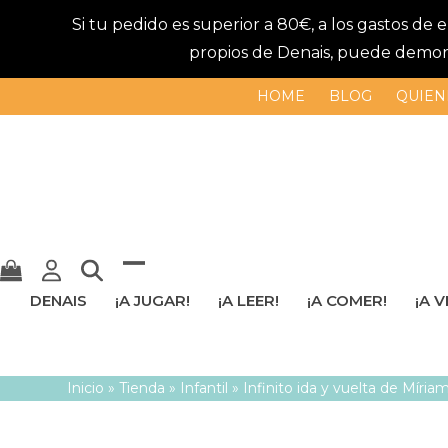
Si tu pedido es superior a 80€, a los gastos de
propios de Denais, puede demorar
HOME
BLOG
QUIEN
Mostrar
Cerrar
DENAIS
¡A JUGAR!
¡A LEER!
¡A COMER!
¡A V
u
menú
ocultar
móvil
Inicio
»
Tienda
»
Infantil
»
Infinito ida y vuelta de Míria
menú