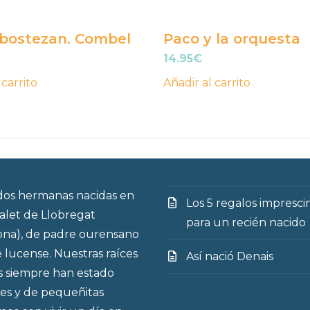
bostezan. Combel
Paco y la orquesta
14.95
€
 carrito
Añadir al carrito
os hermanas nacidas en
Los 5 regalos impresci
talet de Llobregat
para un recién nacido
ona), de padre ourensano
 lucense. Nuestras raíces
Así nació Denais
s siempre han estado
es y de pequeñitas