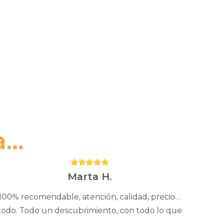
..
Puntuación:
5
Marta H.
100% recomendable, atención, calidad, precio…
todo. Todo un descubrimiento, con todo lo que