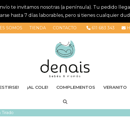
 envío te invitamos nosotras (a península). Tu pedido lle
se hasta 7 días laborables, pero si tienes cualquier dud
ES SOMOS
TIENDA
CONTACTO
611 683 343
H
ESTIRSE!
¡AL COLE!
COMPLEMENTOS
VERANITO
m Tirado