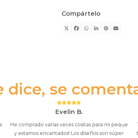
Compártelo
e dice, se comenta.
Puntuación:
5
Evelin B.
a
He comprado varias veces cositas para mi peque
y estamos encantados! Los diseños son súper