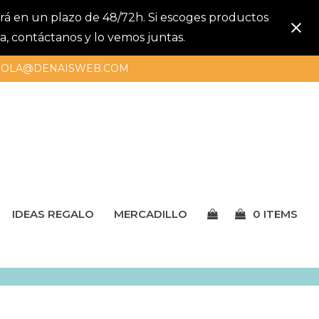
gará en un plazo de 48/72h. Si escoges productos
a, contáctanos y lo vemos juntas.
OLA@DENAISWEB.COM
IDEAS REGALO
MERCADILLO
0 ITEMS