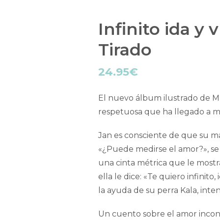
Infinito ida y
Tirado
24.95
€
El nuevo álbum ilustrado de Mír
respetuosa que ha llegado a má
Jan es consciente de que su ma
«¿Puede medirse el amor?», se
una cinta métrica que le mos
ella le dice: «Te quiero infinit
la ayuda de su perra Kala, inten
Un cuento sobre el amor incond