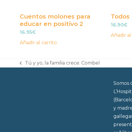
Cuentos molones para
Todos 
educar en positivo 2
16.90
€
16.95
€
Añadir al
Añadir al carrito
Tú y yo, la familia crece. Combel
previous
post:
Somos d
L’Hospi
(Barcel
y madre
gallega
present