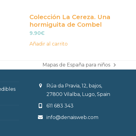
Colección La Cereza. Una
hormiguita de Combel
9.90
€
Añadir al carrito
Mapas de España para niños
next
post:
Rúa da Pravia, 12, bajos,
ndibles
27800 Vilalba, Lugo, Spain
611 683 343
info@denaisweb.com