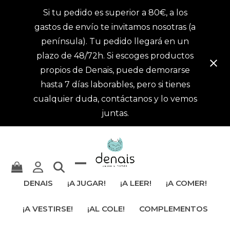
Si tu pedido es superior a 80€, a los
gastos de envío te invitamos nosotras (a
península). Tu pedido llegará en un
plazo de 48/72h. Si escoges productos
propios de Denais, puede demorarse
hasta 7 días laborables, pero si tienes
cualquier duda, contáctanos y lo vemos
juntas.
Mostrar
Cerrar
DENAIS
¡A JUGAR!
¡A LEER!
¡A COMER!
u
menú
¡A VESTIRSE!
¡AL COLE!
COMPLEMENTOS
ocultar
móvil