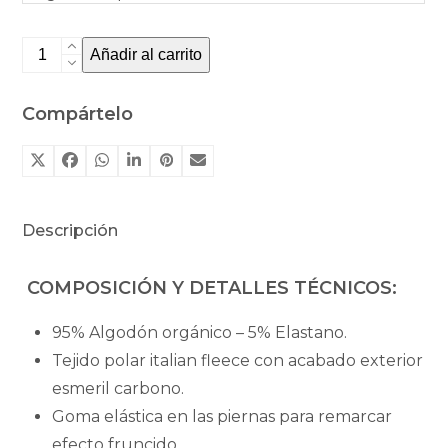
Romper
Añadir al carrito
London
de
Compártelo
North
Baby
cantidad
Descripción
COMPOSICIÓN Y DETALLES TÉCNICOS:
95% Algodón orgánico – 5% Elastano.
Tejido polar italian fleece con acabado exterior
esmeril carbono.
Goma elástica en las piernas para remarcar
efecto fruncido.