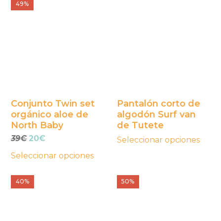
Este
Este
49%
producto
producto
tiene
tiene
múltiples
múltiples
variantes.
variantes.
Las
Las
opciones
opciones
se
se
Conjunto Twin set
Pantalón corto de
orgánico aloe de
algodón Surf van
pueden
pueden
North Baby
de Tutete
elegir
elegir
El
El
39
€
20
€
Seleccionar opciones
en
en
precio
precio
la
la
Seleccionar opciones
original
actual
página
página
era:
es:
Este
39€.
20€.
Este
40%
50%
de
de
producto
producto
producto
producto
tiene
tiene