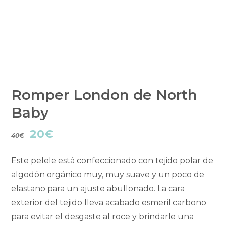
Romper London de North
Baby
El
El
20
€
40
€
precio
precio
Este pelele está confeccionado con tejido polar de
original
actual
algodón orgánico muy, muy suave y un poco de
elastano para un ajuste abullonado. La cara
era:
es:
exterior del tejido lleva acabado esmeril carbono
40€.
20€.
para evitar el desgaste al roce y brindarle una