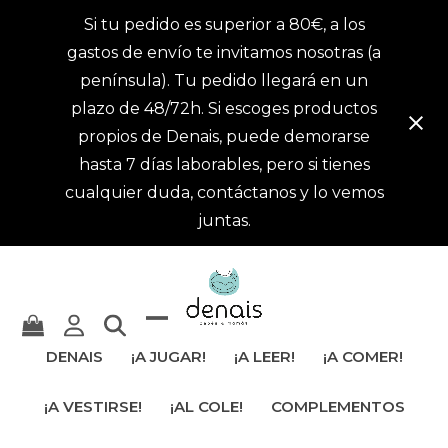
Si tu pedido es superior a 80€, a los
gastos de envío te invitamos nosotras (a
península). Tu pedido llegará en un
plazo de 48/72h. Si escoges productos
propios de Denais, puede demorarse
hasta 7 días laborables, pero si tienes
cualquier duda, contáctanos y lo vemos
juntas.
Mostrar
Cerrar
DENAIS
¡A JUGAR!
¡A LEER!
¡A COMER!
u
menú
¡A VESTIRSE!
¡AL COLE!
COMPLEMENTOS
ocultar
móvil