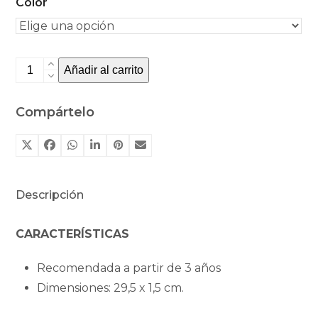
Color
Varita
Añadir al carrito
mágica
de
Compártelo
Moulin
Roty
cantidad
Descripción
CARACTERÍSTICAS
Recomendada a partir de 3 años
Dimensiones: 29,5 x 1,5 cm.