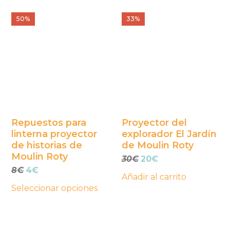
Este
50%
33%
producto
tiene
múltiples
variantes.
Las
opciones
se
Repuestos para
Proyector del
linterna proyector
explorador El Jardín
pueden
de historias de
de Moulin Roty
elegir
Moulin Roty
El
El
30
€
20
€
en
El
El
precio
precio
8
€
4
€
la
Añadir al carrito
precio
precio
original
actual
Seleccionar opciones
página
original
actual
era:
es:
era:
es:
30€.
20€.
de
8€.
4€.
producto