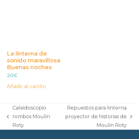
La linterna de
sonido maravillosa
Buenas noches
20
€
Añadir al carrito
Caleidoscopio
Repuestos para linterna
rombos Moulin
proyector de historias de
previous
next
Roty
Moulin Roty
post:
post: