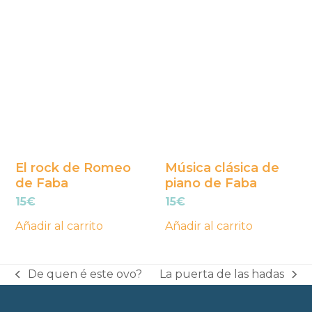
El rock de Romeo
Música clásica de
de Faba
piano de Faba
15
€
15
€
Añadir al carrito
Añadir al carrito
De quen é este ovo?
La puerta de las hadas
previous
next
post:
post: