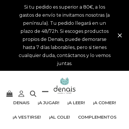
Si tu pedido es superior a 80€, a los
gastos de envío te invitamos nosotras (a
península). Tu pedido llegará en un
plazo de 48/72h. Si escoges productos
propios de Denais, puede demorarse
hasta 7 días laborables, pero si tienes
cualquier duda, contáctanos y lo vemos
juntas.
Mostrar
Cerrar
DENAIS
¡A JUGAR!
¡A LEER!
¡A COMER!
u
menú
¡A VESTIRSE!
¡AL COLE!
COMPLEMENTOS
ocultar
móvil