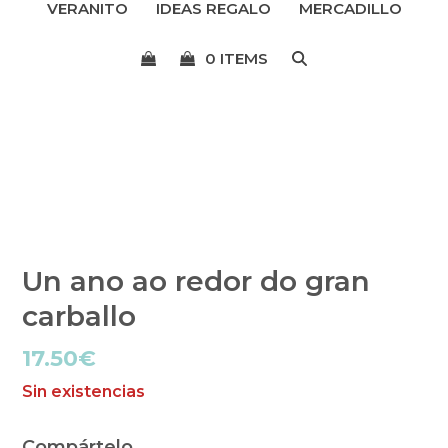
VERANITO
IDEAS REGALO
MERCADILLO
menú
0 ITEMS
Un ano ao redor do gran
carballo
17.50
€
Sin existencias
Compártelo