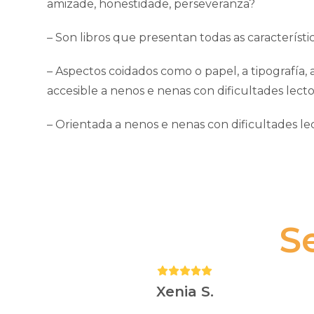
amizade, honestidade, perseveranza?
– Son libros que presentan todas as característi
– Aspectos coidados como o papel, a tipografía, a
accesible a nenos e nenas con dificultades lect
– Orientada a nenos e nenas con dificultades le
S
Puntuación:
5
Xenia S.