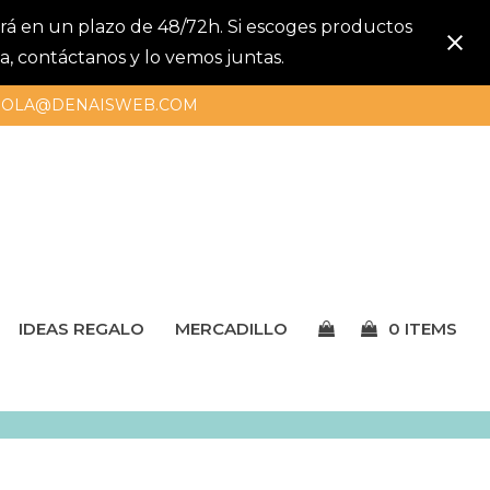
gará en un plazo de 48/72h. Si escoges productos
a, contáctanos y lo vemos juntas.
OLA@DENAISWEB.COM
IDEAS REGALO
MERCADILLO
0 ITEMS