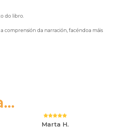
o do libro.
a e a comprensión da narración, facéndoa máis
..
Puntuación:
5
Marta H.