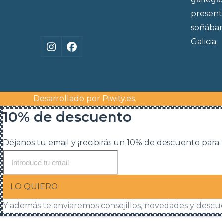
present
soñábam
Galicia.
Instagram
Facebook
Desarrollado por
Piwity.es
.
10% de descuento
Déjanos tu email y ¡recibirás un 10% de descuento para
LO QUIERO
Y además te enviaremos consejillos, novedades y descu