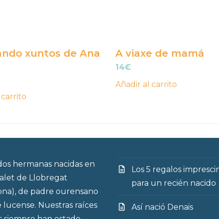
ando xuntos de Ana
A viaxe de mamá
14
€
Añadir al carrito
 carrito
os hermanas nacidas en
Los 5 regalos impresci
talet de Llobregat
para un recién nacido
ona), de padre ourensano
 lucense. Nuestras raíces
Así nació Denais
s siempre han estado