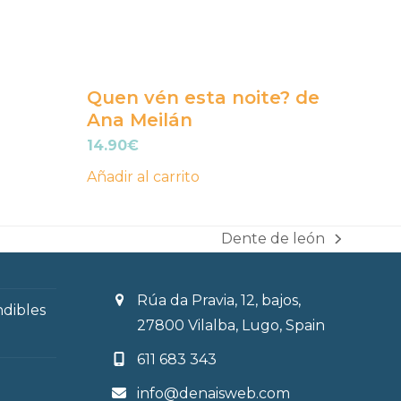
Quen vén esta noite? de
Ana Meilán
14.90
€
Añadir al carrito
Dente de león
next
post:
Rúa da Pravia, 12, bajos,
ndibles
27800 Vilalba, Lugo, Spain
611 683 343
info@denaisweb.com