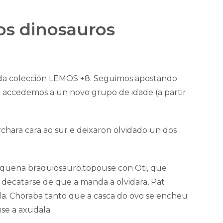
dos dinosauros
 da colección LEMOS +8. Seguimos apostando
 e accedemos a un novo grupo de idade (a partir
hara cara ao sur e deixaron olvidado un dos
equena braquiosauro,topouse con Oti, que
 decatarse de que a manda a olvidara, Pat
a. Choraba tanto que a casca do ovo se encheu
use a axudala…