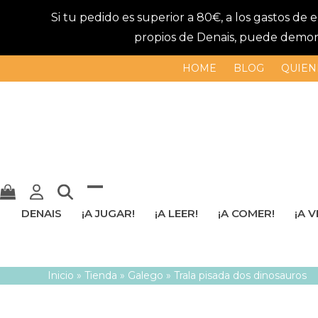
Si tu pedido es superior a 80€, a los gastos de
propios de Denais, puede demorar
HOME
BLOG
QUIEN
Mostrar
Cerrar
DENAIS
¡A JUGAR!
¡A LEER!
¡A COMER!
¡A V
u
menú
ocultar
móvil
Inicio
»
Tienda
»
Galego
»
Trala pisada dos dinosauros
menú