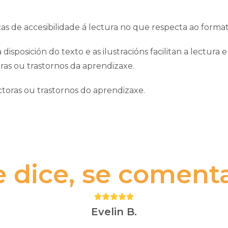
cas de accesibilidade á lectura no que respecta ao format
 disposición do texto e as ilustracións facilitan a lectur
oras ou trastornos da aprendizaxe.
ctoras ou trastornos do aprendizaxe.
e dice, se comenta.
Puntuación:
5
Evelin B.