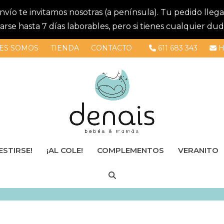
 envío te invitamos nosotras (a península). Tu pedido lle
se hasta 7 días laborables, pero si tienes cualquier dud
ES SOMOS
TIENDA
CONTACTO
611 683 343
H
ESTIRSE!
¡AL COLE!
COMPLEMENTOS
VERANITO