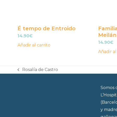
É tempo de Entroido
Famili
Meilán
14.90
€
14.90
€
Añadir al carrito
Añadir al
Rosalía de Castro
previous
post:
Somos d
L’Hospi
(Barcel
y madre
gallega