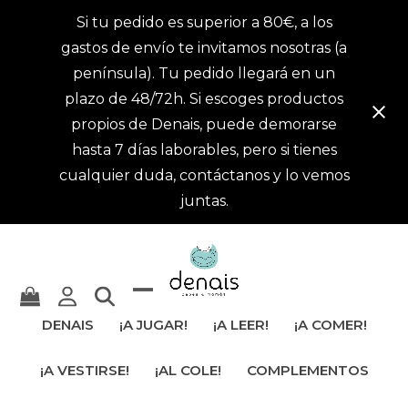
Si tu pedido es superior a 80€, a los
gastos de envío te invitamos nosotras (a
península). Tu pedido llegará en un
plazo de 48/72h. Si escoges productos
propios de Denais, puede demorarse
hasta 7 días laborables, pero si tienes
cualquier duda, contáctanos y lo vemos
juntas.
Mostrar
Cerrar
DENAIS
¡A JUGAR!
¡A LEER!
¡A COMER!
u
menú
¡A VESTIRSE!
¡AL COLE!
COMPLEMENTOS
ocultar
móvil