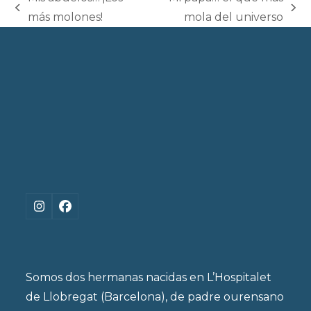
previous
next
más molones!
mola del universo
post:
post:
Instagram
Facebook
Somos dos hermanas nacidas en L’Hospitalet
de Llobregat (Barcelona), de padre ourensano