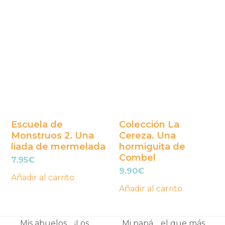
Escuela de
Colección La
Monstruos 2. Una
Cereza. Una
liada de mermelada
hormiguita de
Combel
7.95
€
9.90
€
Añadir al carrito
Añadir al carrito
Mis abuelos… ¡Los
Mi papá… el que más