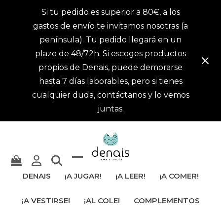
Si tu pedido es superior a 80€, a los
gastos de envío te invitamos nosotras (a
península). Tu pedido llegará en un
plazo de 48/72h. Si escoges productos
propios de Denais, puede demorarse
hasta 7 días laborables, pero si tienes
cualquier duda, contáctanos y lo vemos
juntas.
Mostrar
Cerrar
DENAIS
¡A JUGAR!
¡A LEER!
¡A COMER!
u
menú
¡A VESTIRSE!
¡AL COLE!
COMPLEMENTOS
ocultar
móvil