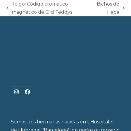
To go: Código cromático
Bichos de
previous
next
magnético de Old Teddys
Haba
post:
post:
Instagram
Facebook
Somos dos hermanas nacidas en L’Hospitalet
de Llobregat (Barcelona), de padre ourensano