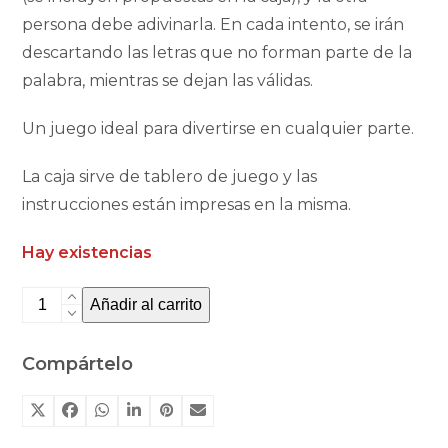
persona debe adivinarla. En cada intento, se irán
descartando las letras que no forman parte de la
palabra, mientras se dejan las válidas.
Un juego ideal para divertirse en cualquier parte.
La caja sirve de tablero de juego y las
instrucciones están impresas en la misma.
Hay existencias
To
Añadir al carrito
go:
Adivina
Compártelo
5
magnético
de