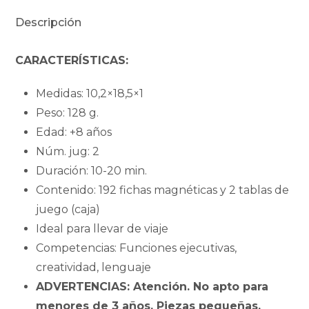
Old
Descripción
Teddys
cantidad
CARACTERÍSTICAS:
Medidas: 10,2×18,5×1
Peso: 128 g.
Edad: +8 años
Núm. jug: 2
Duración: 10-20 min.
Contenido: 192 fichas magnéticas y 2 tablas de
juego (caja)
Ideal para llevar de viaje
Competencias: Funciones ejecutivas,
creatividad, lenguaje
ADVERTENCIAS: Atención. No apto para
menores de 3 años. Piezas pequeñas.