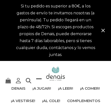
Si tu pedido es superior a 80€, a los
gastos de envío te invitamos nosotras (a
península). Tu pedido llegará en un
plazo de 48/72h. Si escoges productos
propios de Denais, puede demorarse
hasta 7 días laborables, pero si tienes
cualquier duda, contáctanos y lo vemos
juntas.
Mostrar
Cerrar
DENAIS
¡A JUGAR!
¡A LEER!
¡A COMER!
u
menú
¡A VESTIRSE!
¡AL COLE!
COMPLEMENTOS
ocultar
móvil