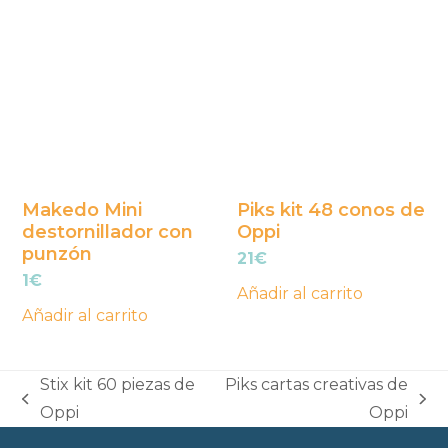
Makedo Mini
Piks kit 48 conos de
destornillador con
Oppi
punzón
21
€
1
€
Añadir al carrito
Añadir al carrito
Stix kit 60 piezas de
Piks cartas creativas de
previous
next
Oppi
Oppi
post:
post: