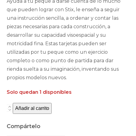
Ayuda a tu peque a darse cuenta de lo mucho
que pueden lograr con Stix, le enseña a seguir
una instrucción sencilla, a ordenar y contar las
piezas necesarias para cada construcción, a
desarrollar su capacidad visoespacial y su
motricidad fina. Estas tarjetas pueden ser
utilizadas por tu peque como un ejercicio
completo o como punto de partida para dar
rienda suelta a su imaginación, inventando sus
propios modelos nuevos.
Solo quedan 1 disponibles
Añadir al carrito
Stix
cartas
creativas
Compártelo
de