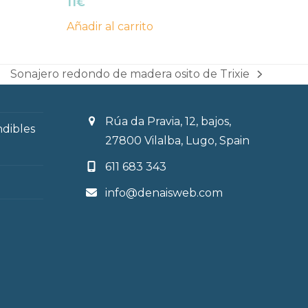
11
€
Añadir al carrito
Sonajero redondo de madera osito de Trixie
next
post:
Rúa da Pravia, 12, bajos,
ndibles
27800 Vilalba, Lugo, Spain
611 683 343
info@denaisweb.com