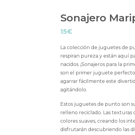
Sonajero Marip
15
€
La colección de juguetes de p
respiran pureza y están aquí par
nacidos. ¡Sonajeros para la pri
son el primer juguete perfec
agarrar fácilmente este diverti
agitándolo.
Estos juguetes de punto son s
relleno reciclado. Las textura
colores suaves, creando los in
disfrutarán descubriendo las di