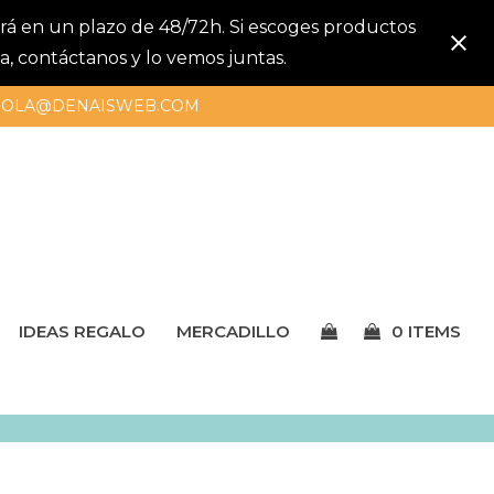
gará en un plazo de 48/72h. Si escoges productos
a, contáctanos y lo vemos juntas.
OLA@DENAISWEB.COM
IDEAS REGALO
MERCADILLO
0 ITEMS