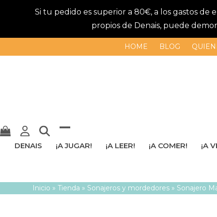
Si tu pedido es superior a 80€, a los gastos de
propios de Denais, puede demorar
HOME
BLOG
QUIEN
Mostrar
Cerrar
DENAIS
¡A JUGAR!
¡A LEER!
¡A COMER!
¡A V
u
menú
ocultar
móvil
Inicio
»
Tienda
»
Sonajeros y mordedores
»
Sonajero Ma
menú