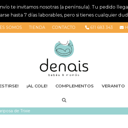
 envío te invitamos nosotras (a península). Tu pedido lle
se hasta 7 días laborables, pero si tienes cualquier dud
ES SOMOS
TIENDA
CONTACTO
611 683 343
H
ESTIRSE!
¡AL COLE!
COMPLEMENTOS
VERANITO
riposa de Trixie