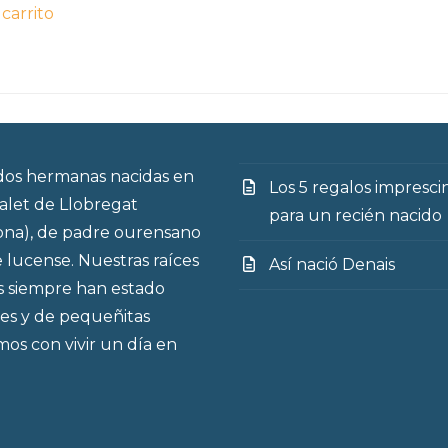
 carrito
producto
os hermanas nacidas en
Los 5 regalos impresci
talet de Llobregat
para un recién nacido
ona), de padre ourensano
 lucense. Nuestras raíces
Así nació Denais
s siempre han estado
es y de pequeñitas
os con vivir un día en