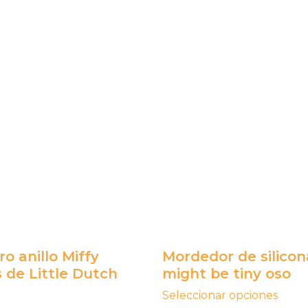
Este
producto
tiene
múltiples
variantes.
Las
opciones
se
pueden
elegir
en
o anillo Miffy
Mordedor de silico
la
 de Little Dutch
might be tiny oso
página
Seleccionar opciones
de