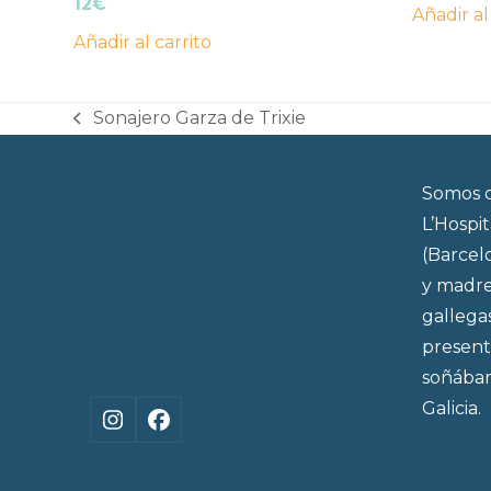
12
€
Añadir al
Añadir al carrito
Sonajero Garza de Trixie
previous
post:
Somos d
L’Hospi
(Barcel
y madre
gallega
present
soñábam
Galicia.
Instagram
Facebook