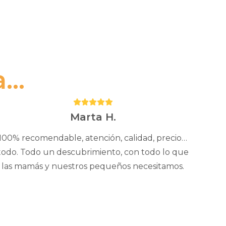
..
Puntuación:
5
Marta H.
100% recomendable, atención, calidad, precio…
todo. Todo un descubrimiento, con todo lo que
las mamás y nuestros pequeños necesitamos.