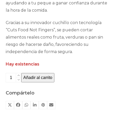
ayudando a tu peque a ganar confianza durante
la hora de la comida.
Gracias a su innovador cuchillo con tecnología
“Cuts Food Not Fingers”, se pueden cortar
alimentos reales como fruta, verduras o pan sin
riesgo de hacerse daño, favoreciendo su
independencia de forma segura.
Hay existencias
Set
Añadir al carrito
de
cubiertos
Compártelo
Kiddikutter
peach
fuzz