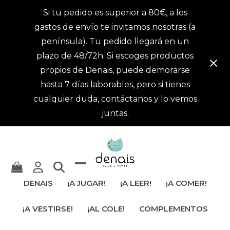
Si tu pedido es superior a 80€, a los
gastos de envío te invitamos nosotras (a
península). Tu pedido llegará en un
plazo de 48/72h. Si escoges productos
propios de Denais, puede demorarse
hasta 7 días laborables, pero si tienes
cualquier duda, contáctanos y lo vemos
juntas.
Mostrar
Cerrar
DENAIS
¡A JUGAR!
¡A LEER!
¡A COMER!
u
menú
¡A VESTIRSE!
¡AL COLE!
COMPLEMENTOS
ocultar
móvil