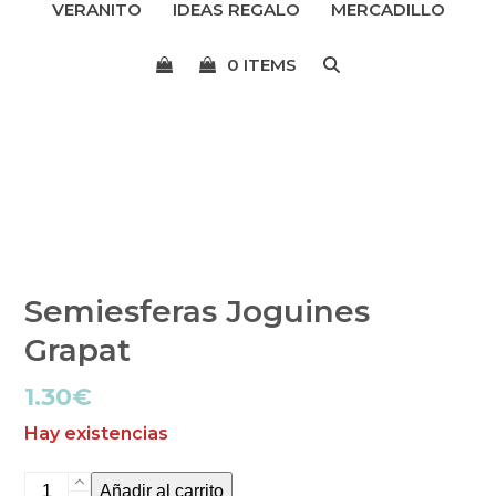
VERANITO
IDEAS REGALO
MERCADILLO
menú
0 ITEMS
Semiesferas Joguines
Grapat
1.30
€
Hay existencias
Semiesferas
Añadir al carrito