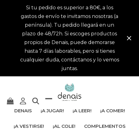
Si tu pedido es superior a 80€, a los
gastos de envío te invitamos nosotras (a
península). Tu pedido llegará en un
plazo de 48/72h. Si escoges productos
propios de Denais, puede demorarse
hasta 7 días laborables, pero si tienes
cualquier duda, contáctanos y lo vemos
juntas.
Mostrar
Cerrar
DENAIS
¡A JUGAR!
¡A LEER!
¡A COMER!
u
menú
¡A VESTIRSE!
¡AL COLE!
COMPLEMENTOS
ocultar
móvil