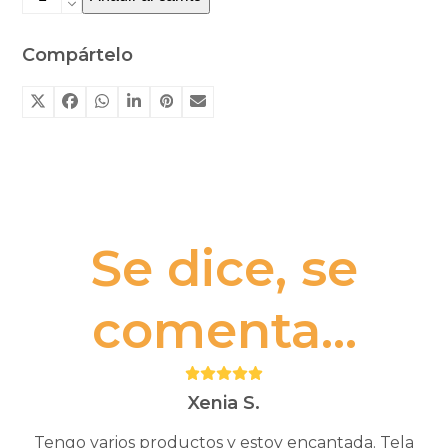
Joguines
Grapat
Compártelo
cantidad
Se dice, se
comenta...
Puntuación:
5
Xenia S.
Tengo varios productos y estoy encantada. Tela