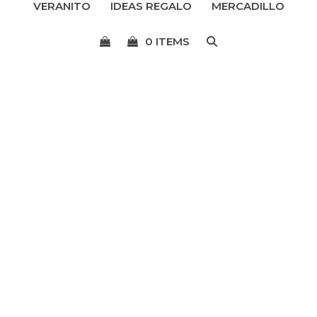
VERANITO
IDEAS REGALO
MERCADILLO
menú
0 ITEMS