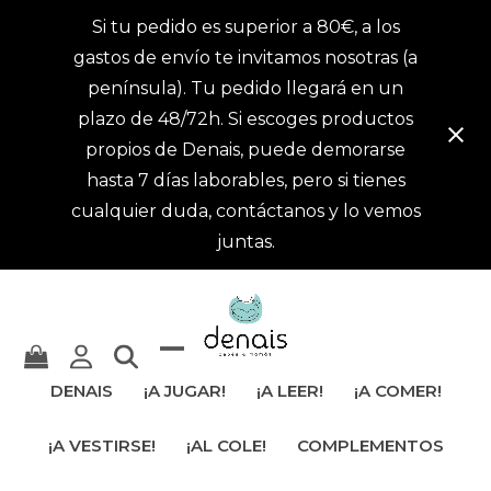
Si tu pedido es superior a 80€, a los
gastos de envío te invitamos nosotras (a
península). Tu pedido llegará en un
plazo de 48/72h. Si escoges productos
propios de Denais, puede demorarse
hasta 7 días laborables, pero si tienes
cualquier duda, contáctanos y lo vemos
juntas.
Mostrar
Cerrar
DENAIS
¡A JUGAR!
¡A LEER!
¡A COMER!
u
menú
¡A VESTIRSE!
¡AL COLE!
COMPLEMENTOS
ocultar
móvil