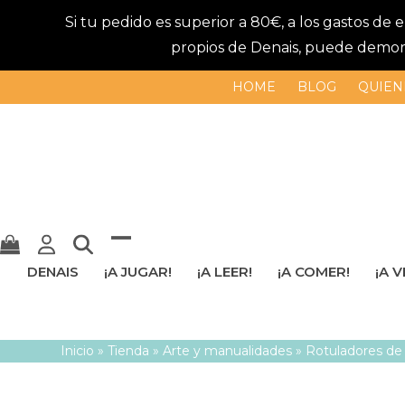
Si tu pedido es superior a 80€, a los gastos de
propios de Denais, puede demorar
HOME
BLOG
QUIEN
Mostrar
Cerrar
DENAIS
¡A JUGAR!
¡A LEER!
¡A COMER!
¡A V
u
menú
ocultar
móvil
Inicio
»
Tienda
»
Arte y manualidades
»
Rotuladores de 
menú