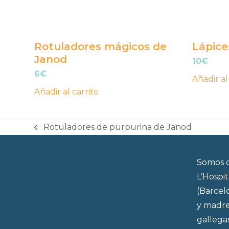
Rotuladores mágicos de
Lápice
Janod
10
€
6
€
Añadir al
Añadir al carrito
Rotuladores de purpurina de Janod
previous
post:
Somos d
L’Hospi
(Barcel
y madre
gallega