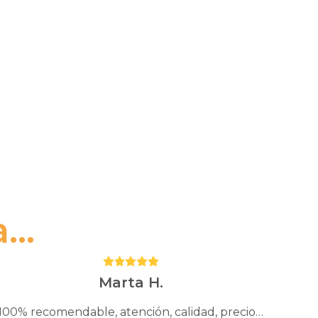
..
Puntuación:
5
Marta H.
100% recomendable, atención, calidad, precio…