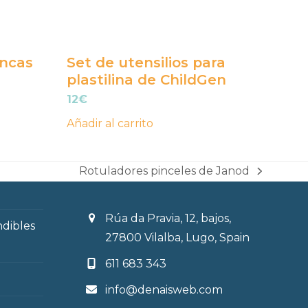
ancas
Set de utensilios para
plastilina de ChildGen
12
€
Añadir al carrito
Rotuladores pinceles de Janod
next
post:
Rúa da Pravia, 12, bajos,
ndibles
27800 Vilalba, Lugo, Spain
611 683 343
info@denaisweb.com