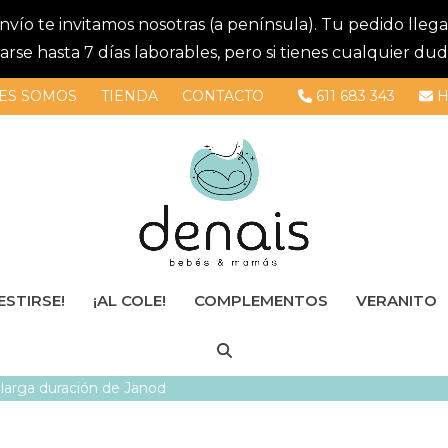
 envío te invitamos nosotras (a península). Tu pedido lle
se hasta 7 días laborables, pero si tienes cualquier dud
ES SOMOS
TIENDA
CONTACTO
611 683 343
H
ESTIRSE!
¡AL COLE!
COMPLEMENTOS
VERANITO
larga duración de Janod