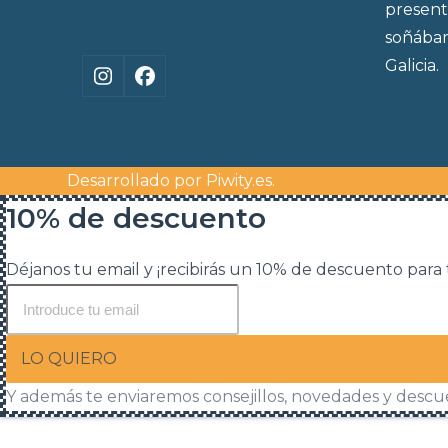
present
soñábam
Galicia.
Instagram
Facebook
Desarrollado por
Piwity.es
.
10% de descuento
Déjanos tu email y ¡recibirás un 10% de descuento para
LO QUIERO
Y además te enviaremos consejillos, novedades y descu