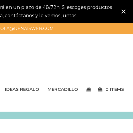
gará en un plazo de 48/72h. Si escoges productos
a, contáctanos y lo vemos juntas.
OLA@DENAISWEB.COM
IDEAS REGALO
MERCADILLO
0 ITEMS