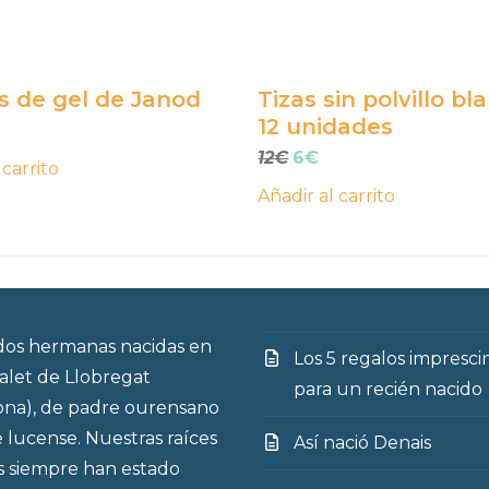
s de gel de Janod
Tizas sin polvillo bl
12 unidades
El
El
12
€
6
€
 carrito
precio
precio
Añadir al carrito
original
actual
era:
es:
12€.
6€.
os hermanas nacidas en
Los 5 regalos impresci
talet de Llobregat
para un recién nacido
ona), de padre ourensano
 lucense. Nuestras raíces
Así nació Denais
s siempre han estado