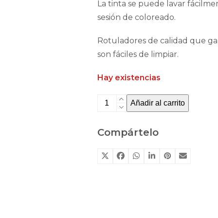
La tinta se puede lavar fácilme
sesión de coloreado.
Rotuladores de calidad que gar
son fáciles de limpiar.
Hay existencias
Rotuladores
Añadir al carrito
de
larga
Compártelo
duración
de
Janod
cantidad