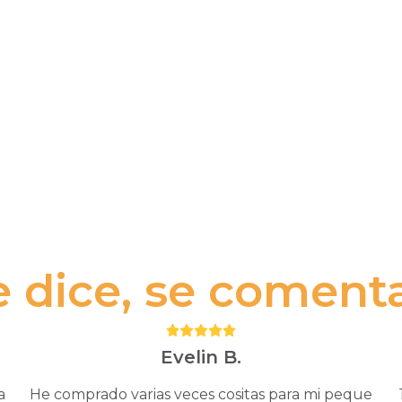
e dice, se comenta.
Puntuación:
5
Evelin B.
a
He comprado varias veces cositas para mi peque