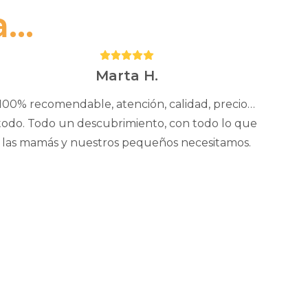
..
Puntuación:
5
Marta H.
100% recomendable, atención, calidad, precio…
todo. Todo un descubrimiento, con todo lo que
las mamás y nuestros pequeños necesitamos.