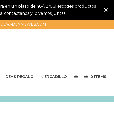
gará en un plazo de 48/72h. Si escoges productos
a, contáctanos y lo vemos juntas.
OLA@DENAISWEB.COM
IDEAS REGALO
MERCADILLO
0 ITEMS