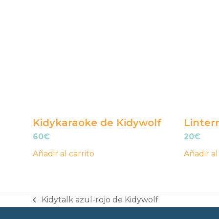
Kidykaraoke de Kidywolf
Linter
60
€
20
€
Añadir al carrito
Añadir al
Kidytalk azul-rojo de Kidywolf
previous