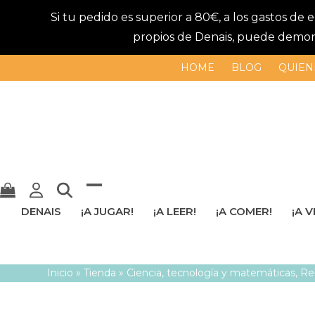
Si tu pedido es superior a 80€, a los gastos de
propios de Denais, puede demorar
HOME
BLOG
QUIEN
Mostrar
Cerrar
DENAIS
¡A JUGAR!
¡A LEER!
¡A COMER!
¡A V
u
menú
ocultar
móvil
Inicio
»
Tienda
»
Ciencia, tecnología y matemáticas
,
Re
menú