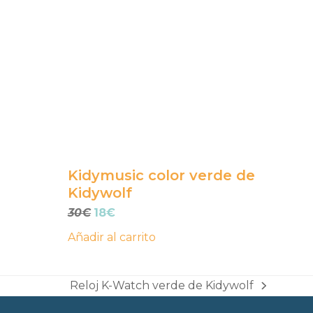
Kidymusic color verde de
Kidywolf
El
El
30
€
18
€
precio
precio
Añadir al carrito
original
actual
era:
es:
30€.
18€.
Reloj K-Watch verde de Kidywolf
next