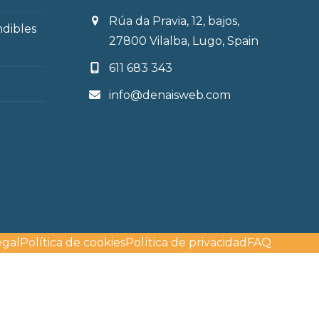
post:
Rúa da Pravia, 12, bajos,
ndibles
27800 Vilalba, Lugo, Spain
611 683 343
info@denaisweb.com
egal
Política de cookies
Política de privacidad
FAQ