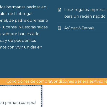
os hermanas nacidas en
Los 5 regalos impresci
talet de Llobregat
para un recién nacido
ona), de padre ourensano
 lucense. Nuestras raíces
Así nació Denais
s siempre han estado
es y de pequeñitas
os con vivir un día en
Condiciones de compra
Condiciones generales
Aviso l
 tu primera compra!