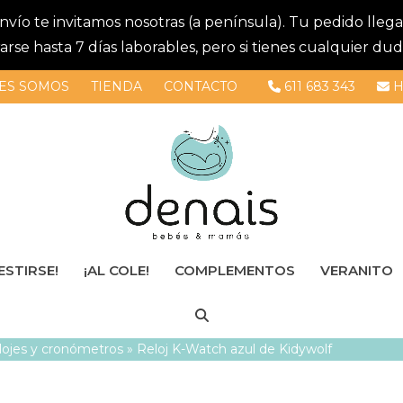
 envío te invitamos nosotras (a península). Tu pedido lle
se hasta 7 días laborables, pero si tienes cualquier dud
ES SOMOS
TIENDA
CONTACTO
611 683 343
H
ESTIRSE!
¡AL COLE!
COMPLEMENTOS
VERANITO
lojes y cronómetros
»
Reloj K-Watch azul de Kidywolf