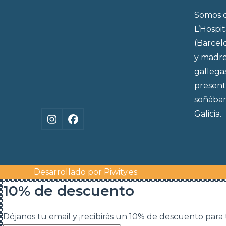
post:
Somos d
L’Hospi
(Barcel
y madre
gallega
present
soñábam
Galicia.
Instagram
Facebook
Desarrollado por
Piwity.es
.
10% de descuento
Déjanos tu email y ¡recibirás un 10% de descuento para