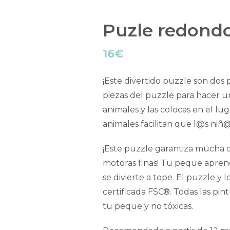
Puzle redond
16
€
¡Este divertido puzzle son dos 
piezas del puzzle para hacer un
animales y las colocas en el lu
animales facilitan que l@s ni
¡Este puzzle garantiza mucha di
motoras finas! Tu peque aprend
se divierte a tope. El puzzle 
certificada FSC®. Todas las pin
tu peque y no tóxicas.