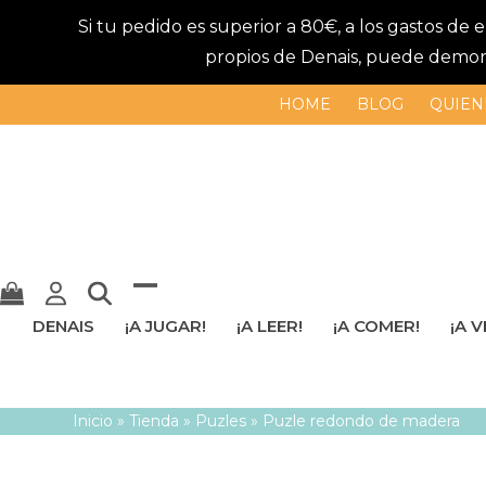
Si tu pedido es superior a 80€, a los gastos de
propios de Denais, puede demorar
HOME
BLOG
QUIEN
Mostrar
Cerrar
DENAIS
¡A JUGAR!
¡A LEER!
¡A COMER!
¡A V
u
menú
ocultar
móvil
Inicio
»
Tienda
»
Puzles
»
Puzle redondo de madera
menú