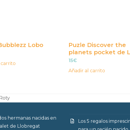
Bubblezz Lobo
Puzle Discover the
planets pocket de L
El
io
precio
15
€
 carrito
inal
actual
Añadir al carrito
es:
12€.
Roty
os hermanas nacidas en
Los 5 regalos impresci
talet de Llobregat
para un recién nacido