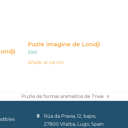
Puzle Imagine de Londji
ondji
29
€
Añadir al carrito
Puzle de formas animalitos de Trixie
next
post:
Rúa da Pravia, 12, bajos,
ndibles
27800 Vilalba, Lugo, Spain