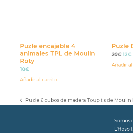
Puzle encajable 4
Puzle 
animales TPL de Moulin
El
20
€
12
€
Roty
prec
Añadir al
orig
10
€
era:
Añadir al carrito
20€.
Puzle 6 cubos de madera Toupitis de Moulin 
previous
post:
Somos d
L’Hospi