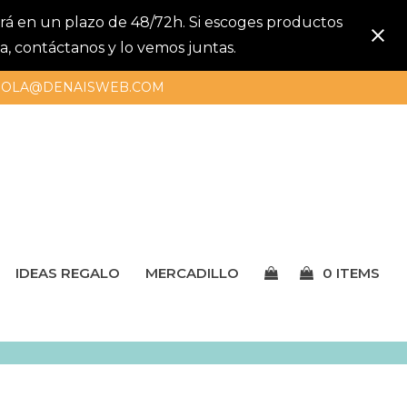
gará en un plazo de 48/72h. Si escoges productos
a, contáctanos y lo vemos juntas.
OLA@DENAISWEB.COM
IDEAS REGALO
MERCADILLO
0 ITEMS