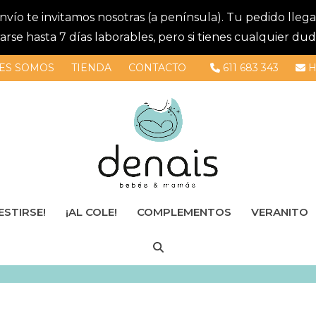
 envío te invitamos nosotras (a península). Tu pedido lle
se hasta 7 días laborables, pero si tienes cualquier dud
ES SOMOS
TIENDA
CONTACTO
611 683 343
H
ESTIRSE!
¡AL COLE!
COMPLEMENTOS
VERANITO