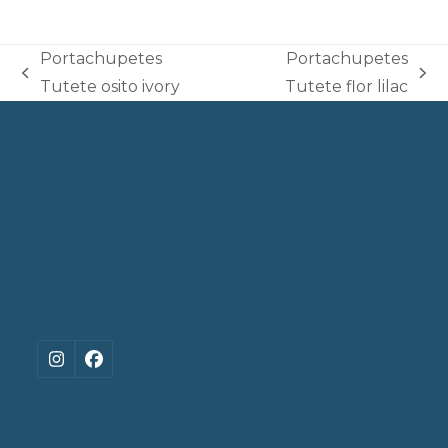
Portachupetes
Portachupetes
previous
next
Tutete osito ivory
Tutete flor lilac
post:
post:
Instagram
Facebook