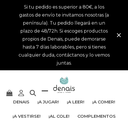
Si tu pedido es superior a 80€, a los
gastos de envío te invitamos nosotras (a
península). Tu pedido llegará en un
plazo de 48/72h. Si escoges productos
propios de Denais, puede demorarse
hasta 7 días laborables, pero si tienes
cualquier duda, contáctanos y lo vemos
juntas.
Mostrar
Cerrar
DENAIS
¡A JUGAR!
¡A LEER!
¡A COMER!
u
menú
¡A VESTIRSE!
¡AL COLE!
COMPLEMENTOS
ocultar
móvil