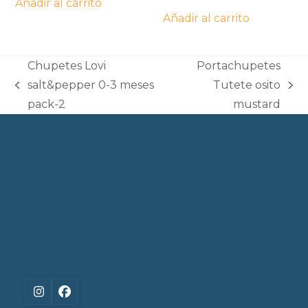
Añadir al carrito
Añadir al carrito
Chupetes Lovi
Portachupetes
salt&pepper 0-3 meses
Tutete osito
previous
next
pack-2
mustard
post:
post:
Instagram
Facebook