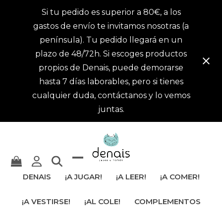
Si tu pedido es superior a 80€, a los
gastos de envío te invitamos nosotras (a
península). Tu pedido llegará en un
plazo de 48/72h. Si escoges productos
propios de Denais, puede demorarse
hasta 7 días laborables, pero si tienes
cualquier duda, contáctanos y lo vemos
juntas.
Mostrar
Cerrar
DENAIS
¡A JUGAR!
¡A LEER!
¡A COMER!
u
menú
¡A VESTIRSE!
¡AL COLE!
COMPLEMENTOS
ocultar
móvil