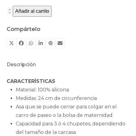
Añadir al carrito
Portachupetes
Tutete
osito
Compártelo
brick
dust
cantidad
Descripción
CARACTERÍSTICAS
Material: 100% silicona
Medidas: 24 cm de circunferencia
Asa que se puede cerrar para colgar en el
carro de paseo o la bolsa de maternidad
Capacidad para 3 ó 4 chupetes, dependiendo
del tamaño de la carcasa