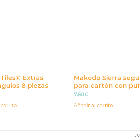
iles® Extras
Makedo Sierra segu
gulos 8 piezas
para cartón con pu
7.50
€
 carrito
Añadir al carrito
J
ne