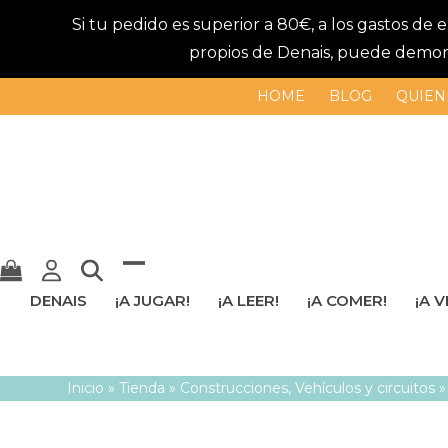
Si tu pedido es superior a 80€, a los gastos de
propios de Denais, puede demorar
HOME
BLOG
QUIEN
Mostrar
Cerrar
DENAIS
¡A JUGAR!
¡A LEER!
¡A COMER!
¡A V
u
menú
ocultar
móvil
Inicio
»
Tienda
»
Construcciones
,
Vehículos y circuitos
menú