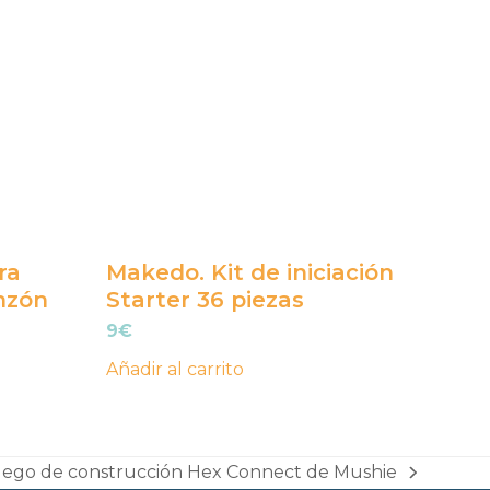
ra
Makedo. Kit de iniciación
nzón
Starter 36 piezas
9
€
Añadir al carrito
uego de construcción Hex Connect de Mushie
xt