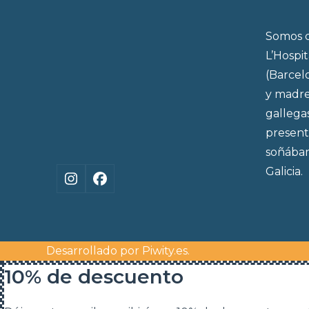
post:
Somos d
L’Hospi
(Barcel
y madre
gallega
present
soñábam
Galicia.
Instagram
Facebook
Desarrollado por
Piwity.es
.
10% de descuento