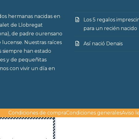
po
os hermanas nacidas en
Los 5 regalos impresci
talet de Llobregat
para un recién nacido
ona), de padre ourensano
 lucense. Nuestras raíces
Así nació Denais
s siempre han estado
es y de pequeñitas
os con vivir un día en
Condiciones de compra
Condiciones generales
Aviso l