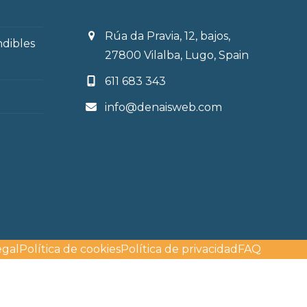
st:
Rúa da Pravia, 12, bajos,
ndibles
27800 Vilalba, Lugo, Spain
611 683 343
info@denaisweb.com
egal
Política de cookies
Política de privacidad
FAQ