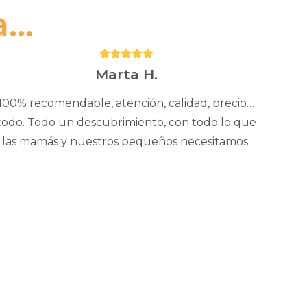
..
Puntuación:
5
Marta H.
100% recomendable, atención, calidad, precio…
todo. Todo un descubrimiento, con todo lo que
las mamás y nuestros pequeños necesitamos.