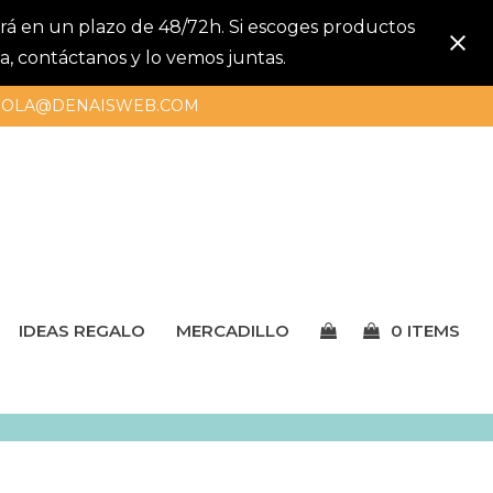
gará en un plazo de 48/72h. Si escoges productos
a, contáctanos y lo vemos juntas.
OLA@DENAISWEB.COM
IDEAS REGALO
MERCADILLO
0 ITEMS