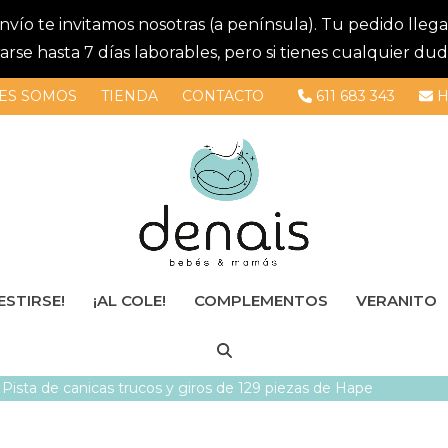
 envío te invitamos nosotras (a península). Tu pedido lle
se hasta 7 días laborables, pero si tienes cualquier dud
ES SOMOS
TIENDA
CONTACTO
611 683 343
H
ESTIRSE!
¡AL COLE!
COMPLEMENTOS
VERANITO
»
Pista de canicas trucos y giros de 129 piezas de Hape