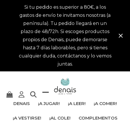
Si tu pedido es superior a 80€, a los
gastos de envío te invitamos nosotras (a
península). Tu pedido llegará en un
plazo de 48/72h. Si escoges productos
propios de Denais, puede demorarse
hasta 7 días laborables, pero si tienes
cualquier duda, contáctanos y lo vemos
juntas.
Mostrar
Cerrar
DENAIS
¡A JUGAR!
¡A LEER!
¡A COMER!
u
menú
¡A VESTIRSE!
¡AL COLE!
COMPLEMENTOS
ocultar
móvil