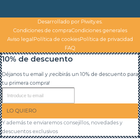
Desarrollado por
Piwity.es
.
Condiciones de compra
Condiciones generales
Aviso legal
Política de cookies
Política de privacidad
FAQ
10% de descuento
Déjanos tu email y ¡recibirás un 10% de descuento para
tu primera compra!
LO QUIERO
Y además te enviaremos consejillos, novedades y
descuentos exclusivos