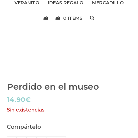
VERANITO
IDEAS REGALO
MERCADILLO
menú
0 ITEMS
Perdido en el museo
14.90
€
Sin existencias
Compártelo