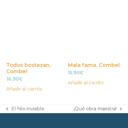
Todos bostezan.
Mala fama. Combel
Combel
15.90
€
16.90
€
Añadir al carrito
Añadir al carrito
El hilo invisible
¡Qué obra maestra!
previous
next
post:
post: