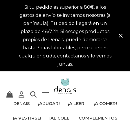
Si tu pedido es superior a 80€, a los
gastos de envío te invitamos nosotras (a
península). Tu pedido llegará en un
plazo de 48/72h. Si escoges productos
propios de Denais, puede demorarse
hasta 7 días laborables, pero si tienes
cualquier duda, contáctanos y lo vemos
juntas.
Mostrar
Cerrar
DENAIS
¡A JUGAR!
¡A LEER!
¡A COMER!
u
menú
¡A VESTIRSE!
¡AL COLE!
COMPLEMENTOS
ocultar
móvil