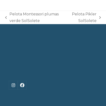
Pelota Montessori plumas
Pelota Pikler
previous
next
verde SolSolete
SolSolete
post:
post:
Instagram
Facebook