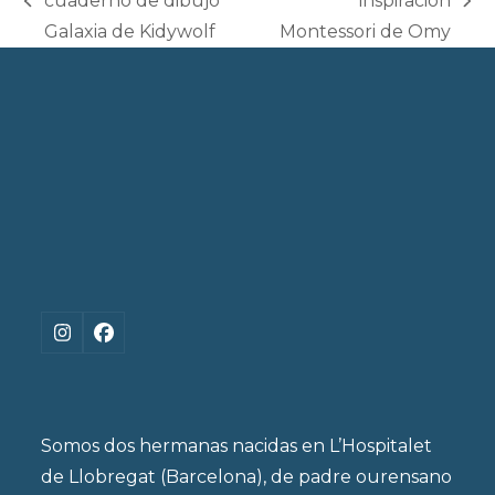
cuaderno de dibujo
inspiración
previous
next
Galaxia de Kidywolf
Montessori de Omy
post:
post:
Instagram
Facebook
Somos dos hermanas nacidas en L’Hospitalet
de Llobregat (Barcelona), de padre ourensano