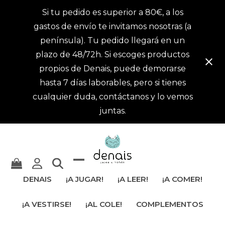
Si tu pedido es superior a 80€, a los
gastos de envío te invitamos nosotras (a
península). Tu pedido llegará en un
plazo de 48/72h. Si escoges productos
propios de Denais, puede demorarse
hasta 7 días laborables, pero si tienes
cualquier duda, contáctanos y lo vemos
juntas.
Mostrar
Cerrar
DENAIS
¡A JUGAR!
¡A LEER!
¡A COMER!
u
menú
¡A VESTIRSE!
¡AL COLE!
COMPLEMENTOS
ocultar
móvil