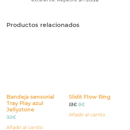
Productos relacionados
Bandeja sensorial
Slidit Flow Ring
Tray Play azul
El
El
13
€
8
€
Jellystone
precio
precio
Añadir al carrito
original
actual
30
€
era:
es:
Añadir al carrito
13€.
8€.