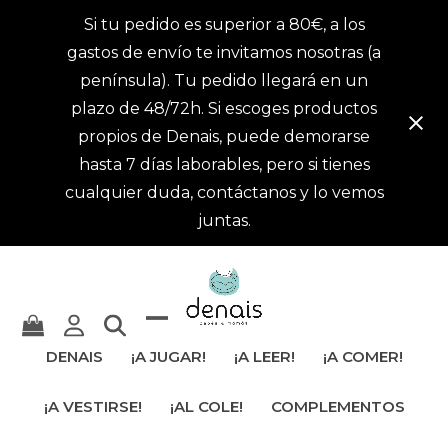
Si tu pedido es superior a 80€, a los
gastos de envío te invitamos nosotras (a
península). Tu pedido llegará en un
plazo de 48/72h. Si escoges productos
propios de Denais, puede demorarse
hasta 7 días laborables, pero si tienes
cualquier duda, contáctanos y lo vemos
juntas.
Mostrar
Cerrar
DENAIS
¡A JUGAR!
¡A LEER!
¡A COMER!
u
menú
¡A VESTIRSE!
¡AL COLE!
COMPLEMENTOS
ocultar
móvil