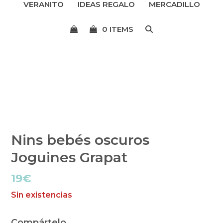
VERANITO
IDEAS REGALO
MERCADILLO
menú
0 ITEMS
Nins bebés oscuros
Joguines Grapat
19
€
Sin existencias
Compártelo