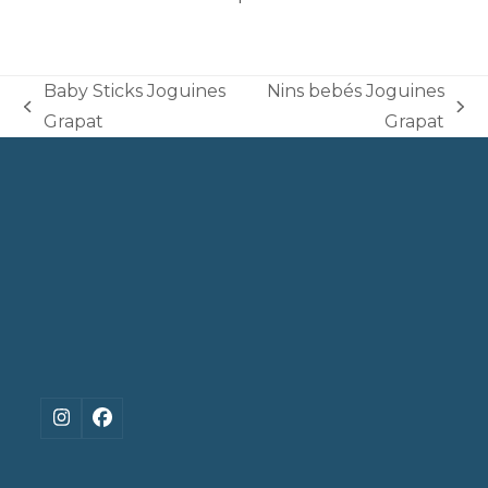
Baby Sticks Joguines
Nins bebés Joguines
previous
next
Grapat
Grapat
post:
post:
Instagram
Facebook