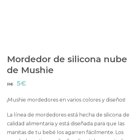
Mordedor de silicona nube
de Mushie
El
El
5
€
11
€
precio
precio
¡Mushie mordedores en varios colores y diseños!
original
actual
La línea de mordedores está hecha de silicona de
era:
es:
calidad alimentaria y está diseñada para que las
11€.
5€.
manitas de tu bebé los agarren fácilmente. Los