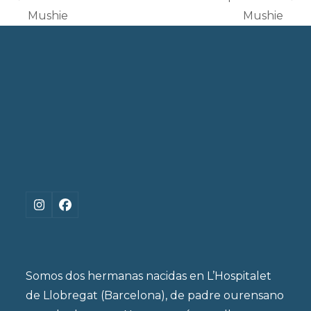
previous
next
Mushie
Mushie
post:
post:
Instagram
Facebook
Somos dos hermanas nacidas en L’Hospitalet
de Llobregat (Barcelona), de padre ourensano