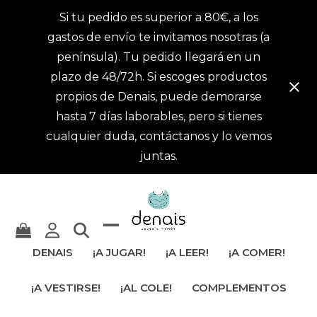
Si tu pedido es superior a 80€, a los
gastos de envío te invitamos nosotras (a
península). Tu pedido llegará en un
plazo de 48/72h. Si escoges productos
propios de Denais, puede demorarse
hasta 7 días laborables, pero si tienes
cualquier duda, contáctanos y lo vemos
juntas.
Mostrar
Cerrar
DENAIS
¡A JUGAR!
¡A LEER!
¡A COMER!
u
menú
¡A VESTIRSE!
¡AL COLE!
COMPLEMENTOS
ocultar
móvil